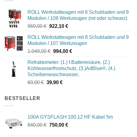
ROLL Werkstattwagen mit 6 Schubladen und 9
Modulen / 109 Werkzeugen (rot oder schwarz)
Ursprünglicher
Aktueller
969,00
€
922,10
€
Preis
Preis
ROLL Werkstattwagen mit 8 Schubladen und 9
war:
ist:
Modulen / 107 Werkzeugen
969,00 €
922,10 €.
Ursprünglicher
Aktueller
1.049,00
€
994,00
€
Preis
Preis
Refraktometer: (1.) f.Batteriesäure, (2.)
war:
ist:
Kühlwasserfrostschutz, (3.)AdBlue®, (4.)
1.049,00 €
994,00 €.
Scheibenwaschwasser,
Ursprünglicher
Aktueller
69,00
€
39,90
€
Preis
Preis
war:
ist:
BESTSELLER
69,00 €
39,90 €.
100A GYSFLASH 100.12 HF Kabel 5m
Ursprünglicher
Aktueller
840,00
€
750,00
€
Preis
Preis