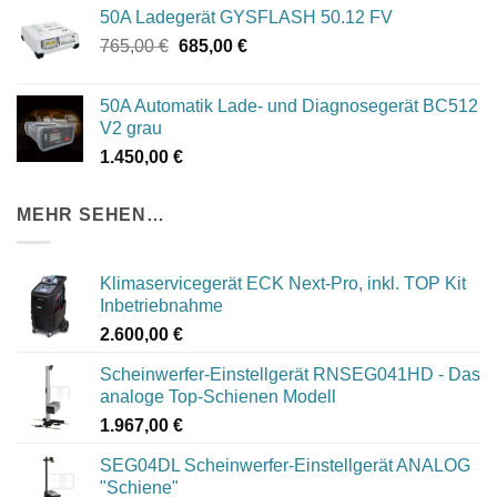
war:
ist:
50A Ladegerät GYSFLASH 50.12 FV
840,00 €
750,00 €.
Ursprünglicher
Aktueller
765,00
€
685,00
€
Preis
Preis
war:
ist:
50A Automatik Lade- und Diagnosegerät BC512
765,00 €
685,00 €.
V2 grau
1.450,00
€
MEHR SEHEN…
Klimaservicegerät ECK Next-Pro, inkl. TOP Kit
Inbetriebnahme
2.600,00
€
Scheinwerfer-Einstellgerät RNSEG041HD - Das
analoge Top-Schienen Modell
1.967,00
€
SEG04DL Scheinwerfer-Einstellgerät ANALOG
"Schiene"