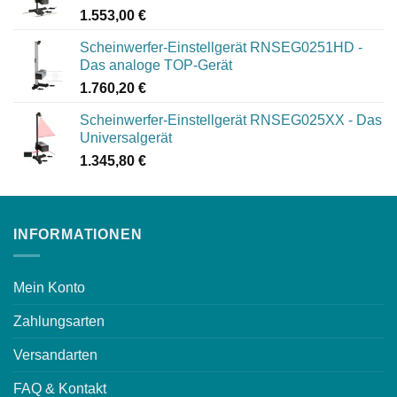
1.553,00
€
Scheinwerfer-Einstellgerät RNSEG0251HD -
Das analoge TOP-Gerät
1.760,20
€
Scheinwerfer-Einstellgerät RNSEG025XX - Das
Universalgerät
1.345,80
€
INFORMATIONEN
Mein Konto
Zahlungsarten
Versandarten
FAQ & Kontakt