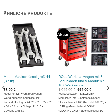
ÄHNLICHE PRODUKTE
Aktion
Modul Maulschlüssel groß 44
ROLL Werkstattwagen mit 8
(3 Stk)
Schubladen und 9 Modulen /
107 Werkzeugen
Ursprünglicher
Aktueller
58,00
€
1.049,00
€
994,00
€
Preis
Preis
Modul für z.B. Werkzeugwagen
Werkstattwagen ROLL.8M3A +
war:
ist:
Werkzeuge wie abgebildet inkl.
Modulsatz (mit Kunststoffeinlagen) •
1.049,00 €
994,00 €.
Kunststoffeinlage • 44. 26 x 28 – 27 x 29
Steckschlüssel 1/4” (MOD.RL161-26) •
– 30 x 32 mm • Einlage: PL.316 •
16 Ring-Maulschlüssel OGV®
Gewicht: 1,55 kg
(MOD.440-1XL) • Steckschlüssel 1/2”