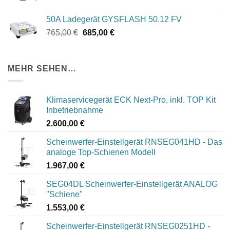
50A Ladegerät GYSFLASH 50.12 FV
Ursprünglicher
Aktueller
765,00
€
685,00
€
Preis
Preis
war:
ist:
765,00 €
685,00 €.
MEHR SEHEN…
Klimaservicegerät ECK Next-Pro, inkl. TOP Kit
Inbetriebnahme
2.600,00
€
Scheinwerfer-Einstellgerät RNSEG041HD - Das
analoge Top-Schienen Modell
1.967,00
€
SEG04DL Scheinwerfer-Einstellgerät ANALOG
"Schiene"
1.553,00
€
Scheinwerfer-Einstellgerät RNSEG0251HD -