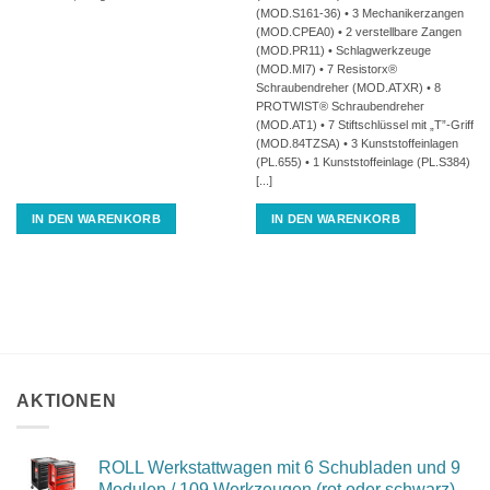
(MOD.S161-36) • 3 Mechanikerzangen
(MOD.CPEA0) • 2 verstellbare Zangen
(MOD.PR11) • Schlagwerkzeuge
(MOD.MI7) • 7 Resistorx®
Schraubendreher (MOD.ATXR) • 8
PROTWIST® Schraubendreher
(MOD.AT1) • 7 Stiftschlüssel mit „T”-Griff
(MOD.84TZSA) • 3 Kunststoffeinlagen
(PL.655) • 1 Kunststoffeinlage (PL.S384)
[...]
IN DEN WARENKORB
IN DEN WARENKORB
AKTIONEN
ROLL Werkstattwagen mit 6 Schubladen und 9
Modulen / 109 Werkzeugen (rot oder schwarz)