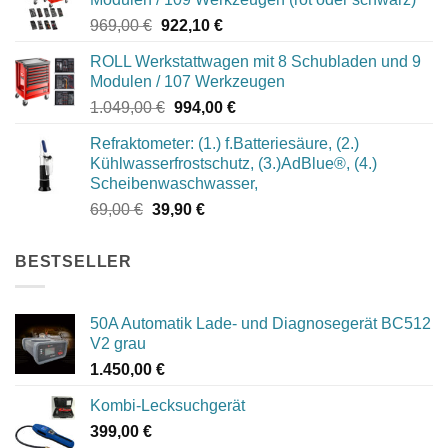
Ursprünglicher
Aktueller
969,00
€
922,10
€
Preis
Preis
ROLL Werkstattwagen mit 8 Schubladen und 9
war:
ist:
Modulen / 107 Werkzeugen
969,00 €
922,10 €.
Ursprünglicher
Aktueller
1.049,00
€
994,00
€
Preis
Preis
Refraktometer: (1.) f.Batteriesäure, (2.)
war:
ist:
Kühlwasserfrostschutz, (3.)AdBlue®, (4.)
1.049,00 €
994,00 €.
Scheibenwaschwasser,
Ursprünglicher
Aktueller
69,00
€
39,90
€
Preis
Preis
war:
ist:
BESTSELLER
69,00 €
39,90 €.
50A Automatik Lade- und Diagnosegerät BC512
V2 grau
1.450,00
€
Kombi-Lecksuchgerät
399,00
€