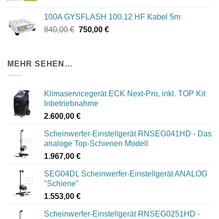
100A GYSFLASH 100.12 HF Kabel 5m
Ursprünglicher
Aktueller
840,00
€
750,00
€
Preis
Preis
war:
ist:
840,00 €
750,00 €.
MEHR SEHEN…
Klimaservicegerät ECK Next-Pro, inkl. TOP Kit
Inbetriebnahme
2.600,00
€
Scheinwerfer-Einstellgerät RNSEG041HD - Das
analoge Top-Schienen Modell
1.967,00
€
SEG04DL Scheinwerfer-Einstellgerät ANALOG
"Schiene"
1.553,00
€
Scheinwerfer-Einstellgerät RNSEG0251HD -