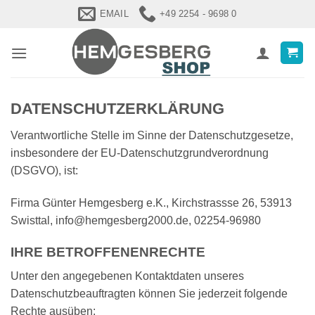
Zum
EMAIL
+49 2254 - 9698 0
Inhalt
springen
DATENSCHUTZERKLÄRUNG
Verantwortliche Stelle im Sinne der Datenschutzgesetze,
insbesondere der EU-Datenschutzgrundverordnung
(DSGVO), ist:
Firma Günter Hemgesberg e.K., Kirchstrassse 26, 53913
Swisttal, info@hemgesberg2000.de, 02254-96980
IHRE BETROFFENENRECHTE
Unter den angegebenen Kontaktdaten unseres
Datenschutzbeauftragten können Sie jederzeit folgende
Rechte ausüben: