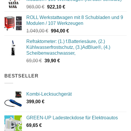
Ursprünglicher
Aktueller
969,00
€
922,10
€
Preis
Preis
ROLL Werkstattwagen mit 8 Schubladen und 9
war:
ist:
Modulen / 107 Werkzeugen
969,00 €
922,10 €.
Ursprünglicher
Aktueller
1.049,00
€
994,00
€
Preis
Preis
Refraktometer: (1.) f.Batteriesäure, (2.)
war:
ist:
Kühlwasserfrostschutz, (3.)AdBlue®, (4.)
1.049,00 €
994,00 €.
Scheibenwaschwasser,
Ursprünglicher
Aktueller
69,00
€
39,90
€
Preis
Preis
war:
ist:
BESTSELLER
69,00 €
39,90 €.
Kombi-Lecksuchgerät
399,00
€
GREEN-UP Ladesteckdose für Elektroautos
69,65
€