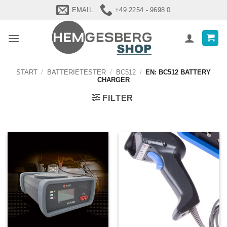
Zum
EMAIL
+49 2254 - 9698 0
Inhalt
springen
START
/
BATTERIETESTER
/
BC512
/
EN: BC512 BATTERY
CHARGER
FILTER