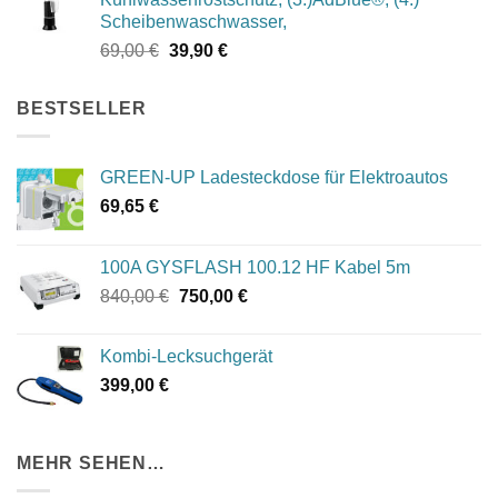
1.049,00 €
994,00 €.
Scheibenwaschwasser,
Ursprünglicher
Aktueller
69,00
€
39,90
€
Preis
Preis
war:
ist:
BESTSELLER
69,00 €
39,90 €.
GREEN-UP Ladesteckdose für Elektroautos
69,65
€
100A GYSFLASH 100.12 HF Kabel 5m
Ursprünglicher
Aktueller
840,00
€
750,00
€
Preis
Preis
war:
ist:
Kombi-Lecksuchgerät
840,00 €
750,00 €.
399,00
€
MEHR SEHEN…