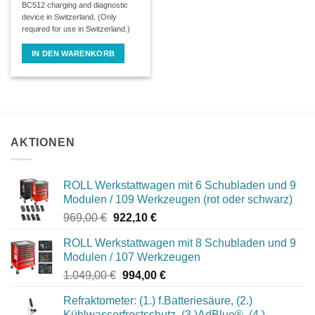
BC512 charging and diagnostic
device in Switzerland. (Only
required for use in Switzerland.)
IN DEN WARENKORB
AKTIONEN
ROLL Werkstattwagen mit 6 Schubladen und 9
Modulen / 109 Werkzeugen (rot oder schwarz)
Ursprünglicher
Aktueller
969,00
€
922,10
€
Preis
Preis
ROLL Werkstattwagen mit 8 Schubladen und 9
war:
ist:
Modulen / 107 Werkzeugen
969,00 €
922,10 €.
Ursprünglicher
Aktueller
1.049,00
€
994,00
€
Preis
Preis
Refraktometer: (1.) f.Batteriesäure, (2.)
war:
ist:
Kühlwasserfrostschutz, (3.)AdBlue®, (4.)