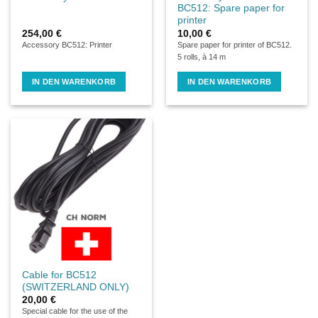
BC512: Spare paper for
printer
254,00
€
10,00
€
Accessory BC512: Printer
Spare paper for printer of BC512.
5 rolls, à 14 m
IN DEN WARENKORB
IN DEN WARENKORB
Cable for BC512
(SWITZERLAND ONLY)
20,00
€
Special cable for the use of the