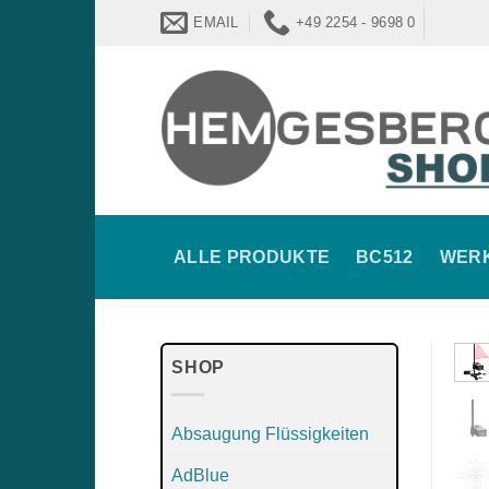
Zum
EMAIL
+49 2254 - 9698 0
Inhalt
springen
ALLE PRODUKTE
BC512
WER
SHOP
Absaugung Flüssigkeiten
AdBlue