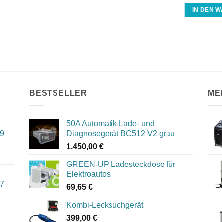
IN DEN 
BESTSELLER
ME
50A Automatik Lade- und
09
Diagnosegerät BC512 V2 grau
1.450,00
€
GREEN-UP Ladesteckdose für
Elektroautos
07
69,65
€
Kombi-Lecksuchgerät
399,00
€