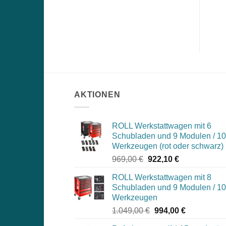
AKTIONEN
ROLL Werkstattwagen mit 6
Schubladen und 9 Modulen / 1
Werkzeugen (rot oder schwarz)
Ursprünglicher
Aktueller
969,00
€
922,10
€
Preis
Preis
ROLL Werkstattwagen mit 8
war:
ist:
Schubladen und 9 Modulen / 1
969,00 €
922,10 €.
Werkzeugen
Ursprünglicher
Aktueller
1.049,00
€
994,00
€
Preis
Preis