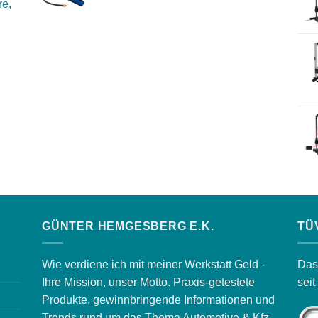
re,
GÜNTER HEMGESBERG E.K.
TÜ
Wie verdiene ich mit meiner Werkstatt Geld -
Das
Ihre Mission, unser Motto. Praxis-getestete
sei
Produkte, gewinnbringende Informationen und
Trends rund um das Thema Automotive & Kfz-