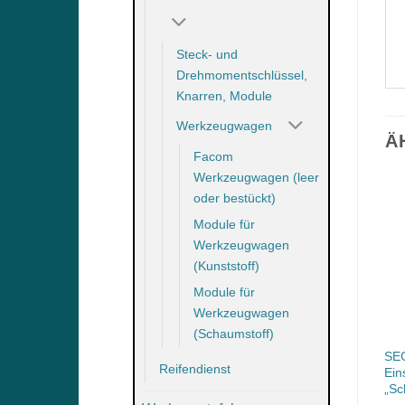
Steck- und
Drehmomentschlüssel,
Knarren, Module
Werkzeugwagen
Ä
Facom
Werkzeugwagen (leer
oder bestückt)
Module für
Werkzeugwagen
(Kunststoff)
Module für
Werkzeugwagen
(Schaumstoff)
Scheinwerfer-Einstellgerät
Scheinwerfer-Einstellgerät
SEG
Reifendienst
mit SELF-LEVELING-
mit SELF-LEVELING-
Ein
SYSTEM RNSEG07SLS
SYSTEM RNSEG071HD
„Sc