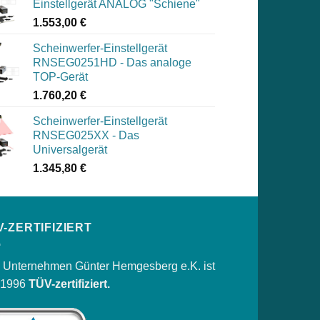
Einstellgerät ANALOG "Schiene"
1.553,00
€
Scheinwerfer-Einstellgerät
RNSEG0251HD - Das analoge
TOP-Gerät
1.760,20
€
Scheinwerfer-Einstellgerät
RNSEG025XX - Das
Universalgerät
1.345,80
€
V-ZERTIFIZIERT
 Unternehmen Günter Hemgesberg e.K. ist
t 1996
TÜV-zertifiziert.