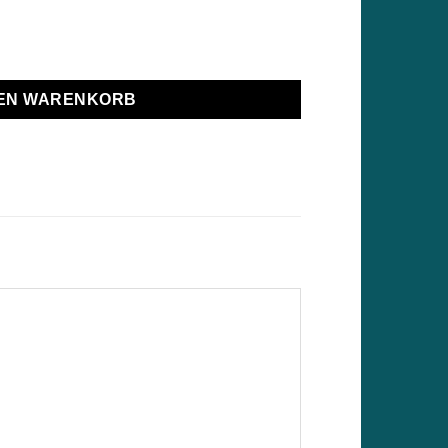
NSEG025XX - Das Universalgerät Menge
DEN WARENKORB