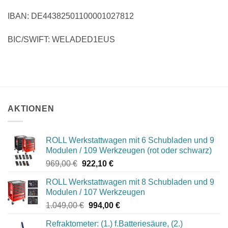
IBAN: DE44382501100001027812
BIC/SWIFT: WELADED1EUS
AKTIONEN
ROLL Werkstattwagen mit 6 Schubladen und 9
Modulen / 109 Werkzeugen (rot oder schwarz)
Ursprünglicher
Aktueller
969,00
€
922,10
€
Preis
Preis
ROLL Werkstattwagen mit 8 Schubladen und 9
war:
ist:
Modulen / 107 Werkzeugen
969,00 €
922,10 €.
Ursprünglicher
Aktueller
1.049,00
€
994,00
€
Preis
Preis
Refraktometer: (1.) f.Batteriesäure, (2.)
war:
ist: