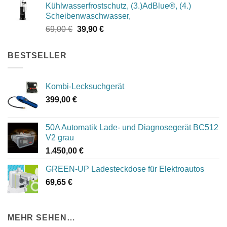
Kühlwasserfrostschutz, (3.)AdBlue®, (4.)
1.049,00 €
994,00 €.
Scheibenwaschwasser,
Ursprünglicher
Aktueller
69,00
€
39,90
€
Preis
Preis
war:
ist:
BESTSELLER
69,00 €
39,90 €.
Kombi-Lecksuchgerät
399,00
€
50A Automatik Lade- und Diagnosegerät BC512
V2 grau
1.450,00
€
GREEN-UP Ladesteckdose für Elektroautos
69,65
€
MEHR SEHEN…