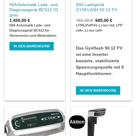
50A Automatik Lade- und
50A Ladegerät
Diagnosegerät BC512 V2
GYSFLASH 50.12 FV
grau
Ursprünglicher
Aktueller
1.450,00
€
765,00
€
685,00
€
Preis
Preis
50A Automatik Lade- und
LFP/LiFePO4, Li-ion std, LFP
war:
ist:
Diagnosegerät BC512 für
cell+, Li-ion cell+
765,00 €
685,00 €.
Showrooms und Werkstätten.
IN DEN WARENKORB
Das Gysflash 50.12 FV
ist eine Inverter
basierte, stabilisierte
Spannungsquelle mit 5
Hauptfunktionen:
IN DEN WARENKORB
Aktion