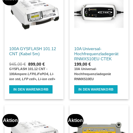
100A GYSFLASH 101.12
10A Universal-
CNT (Kabel 5m)
Hochfrequenzladegerät
RNMXS10EU CTEK
Ursprünglicher
Aktueller
945,00
€
899,00
€
199,00
€
Preis
Preis
GYSFLASH 101.12 CNT -
10A Universal-
war:
ist:
100Ampere
LFP/LiFePO4, Li-
Hochfrequenzladegerät
945,00 €
899,00 €.
ion std, LFP cell+, Li-ion cell+
RNMXS10EU
IN DEN WARENKORB
IN DEN WARENKORB
Aktion
Aktion