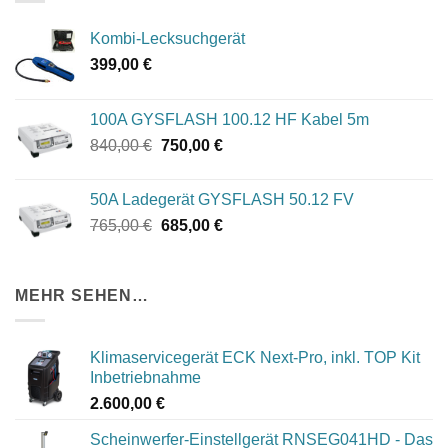
Kombi-Lecksuchgerät
399,00
€
100A GYSFLASH 100.12 HF Kabel 5m
Ursprünglicher
Aktueller
840,00
€
750,00
€
Preis
Preis
war:
ist:
50A Ladegerät GYSFLASH 50.12 FV
840,00 €
750,00 €.
Ursprünglicher
Aktueller
765,00
€
685,00
€
Preis
Preis
war:
ist:
765,00 €
685,00 €.
MEHR SEHEN…
Klimaservicegerät ECK Next-Pro, inkl. TOP Kit
Inbetriebnahme
2.600,00
€
Scheinwerfer-Einstellgerät RNSEG041HD - Das