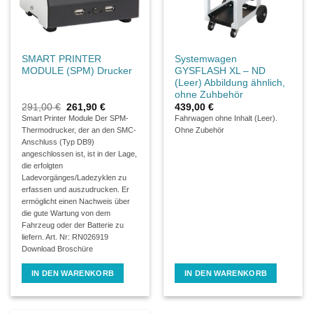
SMART PRINTER
Systemwagen
MODULE (SPM) Drucker
GYSFLASH XL – ND
(Leer) Abbildung ähnlich,
ohne Zuhbehör
Ursprünglicher
Aktueller
291,00
€
261,90
€
439,00
€
Preis
Preis
Smart Printer Module Der SPM-
Fahrwagen ohne Inhalt (Leer).
war:
ist:
Thermodrucker, der an den SMC-
Ohne Zubehör
291,00 €
261,90 €.
Anschluss (Typ DB9)
angeschlossen ist, ist in der Lage,
die erfolgten
Ladevorgänges/Ladezyklen zu
erfassen und auszudrucken. Er
ermöglicht einen Nachweis über
die gute Wartung von dem
Fahrzeug oder der Batterie zu
liefern. Art. Nr: RN026919
Download Broschüre
IN DEN WARENKORB
IN DEN WARENKORB