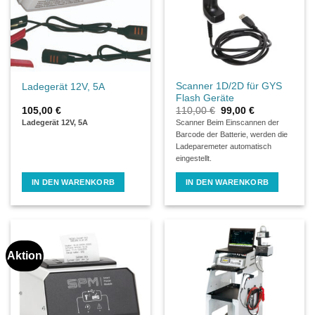
Scanner 1D/2D für GYS
Ladegerät 12V, 5A
Flash Geräte
Ursprünglicher
Aktueller
105,00
€
110,00
€
99,00
€
Preis
Preis
Ladegerät 12V, 5A
Scanner Beim Einscannen der
war:
ist:
Barcode der Batterie, werden die
110,00 €
99,00 €.
Ladeparemeter automatisch
eingestellt.
IN DEN WARENKORB
IN DEN WARENKORB
Aktion