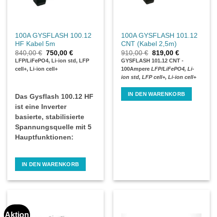
100A GYSFLASH 100.12
100A GYSFLASH 101.12
HF Kabel 5m
CNT (Kabel 2,5m)
Ursprünglicher
Aktueller
Ursprünglicher
Aktueller
840,00
€
750,00
€
910,00
€
819,00
€
Preis
Preis
Preis
Preis
LFP/LiFePO4, Li-ion std, LFP
GYSFLASH 101.12 CNT -
war:
ist:
war:
ist:
cell+, Li-ion cell+
100Ampere
LFP/LiFePO4, Li-
840,00 €
750,00 €.
910,00 €
819,00 €.
ion std, LFP cell+, Li-ion cell+
IN DEN WARENKORB
Das Gysflash 100.12 HF
ist eine Inverter
basierte, stabilisierte
Spannungsquelle mit 5
Hauptfunktionen:
IN DEN WARENKORB
Aktion