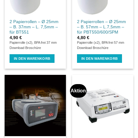
2 Papierrollen – Ø 25mm
2 Papierrollen – Ø 25mm
– B. 37mm – L. 7,5mm –
– B. 57mm – L.7,5mm –
für BT551
für PBT550/600/SPM
4,90
€
4,80
€
Papierrolle (x2), BPA frei 37 mm
Papierrolle (x2), BPA frei 57 mm
Download Broschüre
Download Broschüre
IN DEN WARENKORB
IN DEN WARENKORB
Aktion