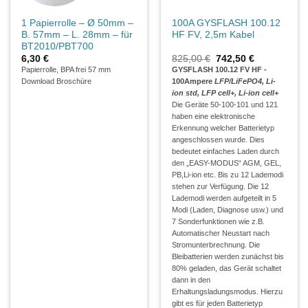
1 Papierrolle – Ø 50mm –
100A GYSFLASH 100.12
B. 57mm – L. 28mm – für
HF FV, 2,5m Kabel
BT2010/PBT700
Ursprünglicher
Aktueller
6,30
€
825,00
€
742,50
€
Preis
Preis
Papierrolle, BPA frei 57 mm
GYSFLASH 100.12 FV HF -
war:
ist:
Download Broschüre
100Ampere
LFP/LiFePO4, Li-
825,00 €
742,50 €.
ion std, LFP cell+, Li-ion cell+
Die Geräte 50-100-101 und 121
haben eine elektronische
Erkennung welcher Batterietyp
angeschlossen wurde. Dies
bedeutet einfaches Laden durch
den „EASY-MODUS“ AGM, GEL,
PB,Li-ion etc. Bis zu 12 Lademodi
stehen zur Verfügung. Die 12
Lademodi werden aufgeteilt in 5
Modi (Laden, Diagnose usw.) und
7 Sonderfunktionen wie z.B.
Automatischer Neustart nach
Stromunterbrechnung. Die
Bleibatterien werden zunächst bis
80% geladen, das Gerät schaltet
dann in den
Erhaltungsladungsmodus. Hierzu
gibt es für jeden Batterietyp