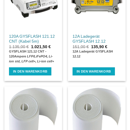
120A GYSFLASH 121.12
12A Ladegerät
CNT (Kabel 5m)
GYSFLASH 12.12
Ursprünglicher
Aktueller
Ursprünglicher
Aktueller
1.135,00
€
1.021,50
€
151,00
€
135,90
€
Preis
Preis
Preis
Preis
GYSFLASH 121.12 CNT -
12A Ladegerät GYSFLASH
war:
ist:
war:
ist:
120Ampere
LFP/LiFePO4, Li-
12.12
1.135,00 €
1.021,50 €.
151,00 €
135,90 €.
ion std, LFP cell+, Li-ion cell+
IN DEN WARENKORB
IN DEN WARENKORB