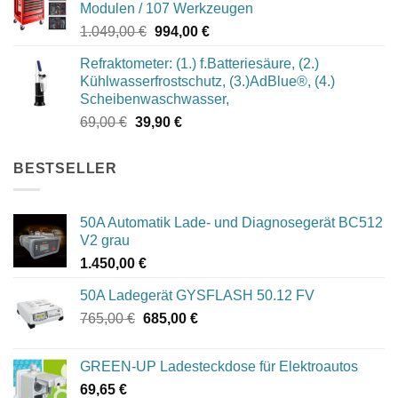
Modulen / 107 Werkzeugen
969,00 €
922,10 €.
Ursprünglicher
Aktueller
1.049,00
€
994,00
€
Preis
Preis
Refraktometer: (1.) f.Batteriesäure, (2.)
war:
ist:
Kühlwasserfrostschutz, (3.)AdBlue®, (4.)
1.049,00 €
994,00 €.
Scheibenwaschwasser,
Ursprünglicher
Aktueller
69,00
€
39,90
€
Preis
Preis
war:
ist:
BESTSELLER
69,00 €
39,90 €.
50A Automatik Lade- und Diagnosegerät BC512
V2 grau
1.450,00
€
50A Ladegerät GYSFLASH 50.12 FV
Ursprünglicher
Aktueller
765,00
€
685,00
€
Preis
Preis
war:
ist:
GREEN-UP Ladesteckdose für Elektroautos
765,00 €
685,00 €.
69,65
€