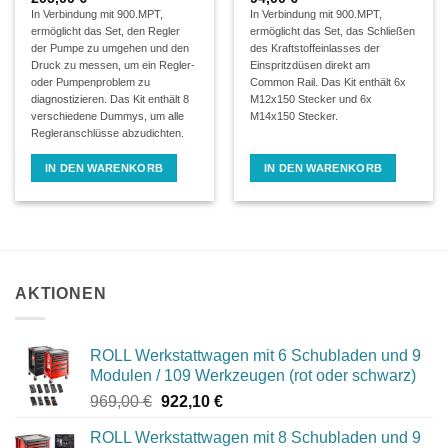
In Verbindung mit 900.MPT,
In Verbindung mit 900.MPT,
ermöglicht das Set, den Regler
ermöglicht das Set, das Schließen
der Pumpe zu umgehen und den
des Kraftstoffeinlasses der
Druck zu messen, um ein Regler-
Einspritzdüsen direkt am
oder Pumpenproblem zu
Common Rail. Das Kit enthält 6x
diagnostizieren. Das Kit enthält 8
M12x150 Stecker und 6x
verschiedene Dummys, um alle
M14x150 Stecker.
Regleranschlüsse abzudichten.
IN DEN WARENKORB
IN DEN WARENKORB
AKTIONEN
ROLL Werkstattwagen mit 6 Schubladen und 9
Modulen / 109 Werkzeugen (rot oder schwarz)
Ursprünglicher
Aktueller
969,00
€
922,10
€
Preis
Preis
ROLL Werkstattwagen mit 8 Schubladen und 9
war:
ist: