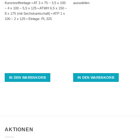
Kunststoffeinlage • AT 3 x 75 – 3,5 x 100
auswählen.
– 4 x 100 – 5,5 x 125 • ATWH 6,5 x 150 –
8 x 175 (mit Sechskantschaft) • ATP 1 x
100 – 2 x 125 • Einlage: PL.325
IN DEN WARENKORB
IN DEN WARENKORB
AKTIONEN