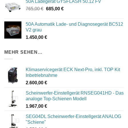
50A Ladegerät GYSFLASH 50.12 FV
Ursprünglicher
Aktueller
765,00
€
685,00
€
Preis
Preis
war:
ist:
50A Automatik Lade- und Diagnosegerät BC512
765,00 €
685,00 €.
V2 grau
1.450,00
€
MEHR SEHEN…
Klimaservicegerät ECK Next-Pro, inkl. TOP Kit
Inbetriebnahme
2.600,00
€
Scheinwerfer-Einstellgerät RNSEG041HD - Das
analoge Top-Schienen Modell
1.967,00
€
SEG04DL Scheinwerfer-Einstellgerät ANALOG
"Schiene"