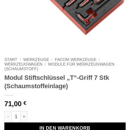
START
/
WERKZEUGE
/
FACOM WERKZEUGE
/
WERKZEUGWAGEN
/
MODULE FÜR WERKZEUGWAGEN
(SCHAUMSTOFF)
Modul Stiftschlüssel „T“-Griff 7 Stk
(Schaumstoffeinlage)
71,00
€
Modul Stiftschlüssel "T"-Griff 7 Stk (Schaumstoffeinlage) Men
IN DEN WARENKORB