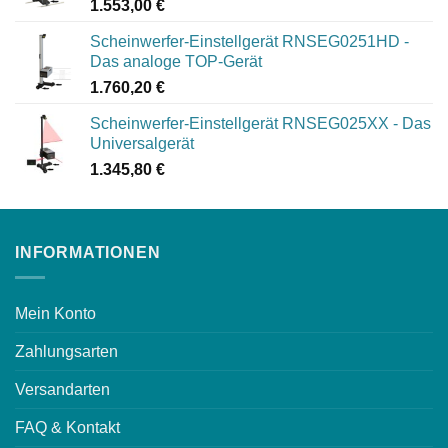
1.553,00
€
Scheinwerfer-Einstellgerät RNSEG0251HD -
Das analoge TOP-Gerät
1.760,20
€
Scheinwerfer-Einstellgerät RNSEG025XX - Das
Universalgerät
1.345,80
€
INFORMATIONEN
Mein Konto
Zahlungsarten
Versandarten
FAQ & Kontakt