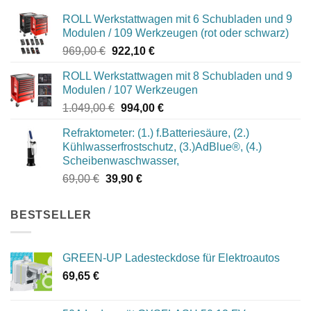
ROLL Werkstattwagen mit 6 Schubladen und 9
Modulen / 109 Werkzeugen (rot oder schwarz)
Ursprünglicher
Aktueller
969,00
€
922,10
€
Preis
Preis
ROLL Werkstattwagen mit 8 Schubladen und 9
war:
ist:
Modulen / 107 Werkzeugen
969,00 €
922,10 €.
Ursprünglicher
Aktueller
1.049,00
€
994,00
€
Preis
Preis
Refraktometer: (1.) f.Batteriesäure, (2.)
war:
ist:
Kühlwasserfrostschutz, (3.)AdBlue®, (4.)
1.049,00 €
994,00 €.
Scheibenwaschwasser,
Ursprünglicher
Aktueller
69,00
€
39,90
€
Preis
Preis
war:
ist:
BESTSELLER
69,00 €
39,90 €.
GREEN-UP Ladesteckdose für Elektroautos
69,65
€