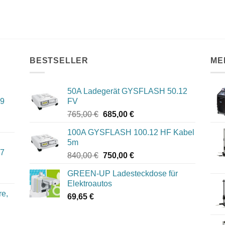
BESTSELLER
ME
50A Ladegerät GYSFLASH 50.12
09
FV
Ursprünglicher
Aktueller
765,00
€
685,00
€
Preis
Preis
100A GYSFLASH 100.12 HF Kabel
war:
ist:
5m
765,00 €
685,00 €.
07
Ursprünglicher
Aktueller
840,00
€
750,00
€
Preis
Preis
GREEN-UP Ladesteckdose für
war:
ist:
Elektroautos
840,00 €
750,00 €.
re,
69,65
€