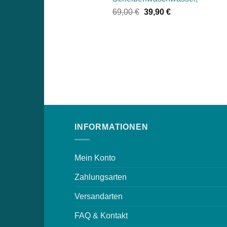
Ursprünglicher
Aktueller
69,00
€
39,90
€
Preis
Preis
war:
ist:
69,00 €
39,90 €.
INFORMATIONEN
Mein Konto
Zahlungsarten
Versandarten
FAQ & Kontakt