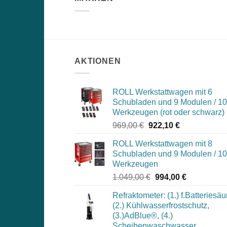
AKTIONEN
ROLL Werkstattwagen mit 6
Schubladen und 9 Modulen / 1
Werkzeugen (rot oder schwarz)
Ursprünglicher
Aktueller
969,00
€
922,10
€
Preis
Preis
ROLL Werkstattwagen mit 8
war:
ist:
Schubladen und 9 Modulen / 1
969,00 €
922,10 €.
Werkzeugen
Ursprünglicher
Aktueller
1.049,00
€
994,00
€
Preis
Preis
Refraktometer: (1.) f.Batteriesäu
war:
ist:
(2.) Kühlwasserfrostschutz,
1.049,00 €
994,00 €.
(3.)AdBlue®, (4.)
Scheibenwaschwasser,