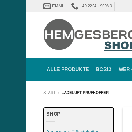
Zum
EMAIL
+49 2254 - 9698 0
Inhalt
springen
ALLE PRODUKTE
BC512
WER
START
/
LADELUFT PRÜFKOFFER
SHOP
Absaugung Flüssigkeiten