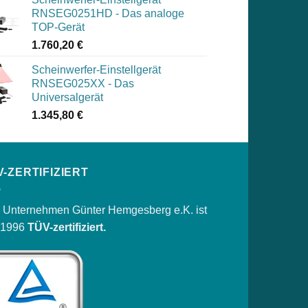
RNSEG0251HD - Das analoge
TOP-Gerät
1.760,20
€
Scheinwerfer-Einstellgerät
RNSEG025XX - Das
Universalgerät
1.345,80
€
V-ZERTIFIZIERT
 Unternehmen Günter Hemgesberg e.K. ist
t 1996
TÜV-zertifiziert.