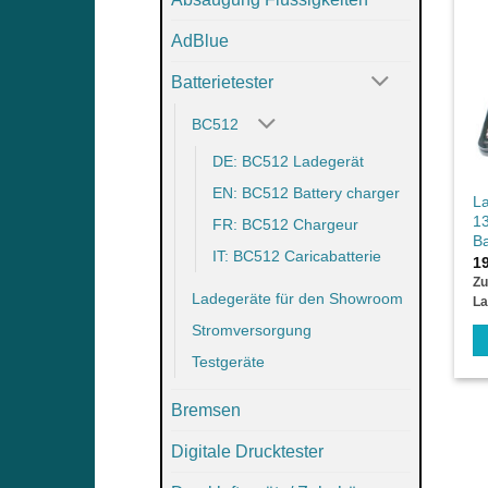
AdBlue
Batterietester
BC512
DE: BC512 Ladegerät
EN: BC512 Battery charger
La
1
FR: BC512 Chargeur
Ba
IT: BC512 Caricabatterie
1
Zu
Ladegeräte für den Showroom
La
Stromversorgung
Testgeräte
Bremsen
Digitale Drucktester