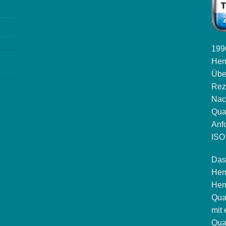
1996
Hem
Übe
Rez
Nac
Qua
Anf
ISO 
Das
Hem
Hem
Qua
mit
Qua