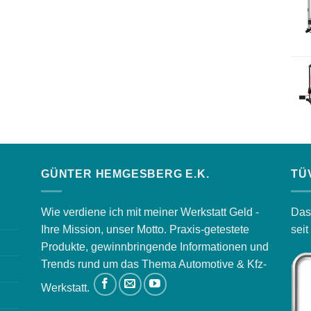
GÜNTER HEMGESBERG E.K.
TÜ
Wie verdiene ich mit meiner Werkstatt Geld -
Das
Ihre Mission, unser Motto. Praxis-getestete
sei
Produkte, gewinnbringende Informationen und
Trends rund um das Thema Automotive & Kfz-
Werkstatt.