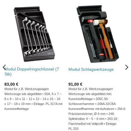
Modul Doppelringschlüssel (7
Modul Schlagwerkzeuge
Stk)
83,00
€
91,00
€
Modul für z.B. Werkzeugwagen
Modul für z.B. Werkzeugwagen
Werkzeuge wie abgebildet • 55A. 6 x 7 –
Werkzeuge wie abgebildet inkl.
8 x 9 – 10 x 11 – 12 x 13 – 14 x 15 – 16
Kunststoffeinlage • 205C.50:
x 17 – 18 x 19 mm • Einlage: PL.317A mit
Schlosserhammer • 208A.32CBA:
Kunststoffeinlage
Kunststoffhammer mit Aufsätzen • 256.6:
Präzisionskörner, Ø 6 mm • 248:
Splinttreiber 4 – 5 – 6 mm • 263.18:
Flachmeißel mit Vollprofil • Einlage:
PL.333