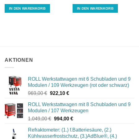
IN DEN WARENKORB
IN DEN WARENKORB
AKTIONEN
ROLL Werkstattwagen mit 6 Schubladen und 9
Modulen / 109 Werkzeugen (rot oder schwarz)
Ursprünglicher
Aktueller
969,00
€
922,10
€
Preis
Preis
ROLL Werkstattwagen mit 8 Schubladen und 9
war:
ist:
Modulen / 107 Werkzeugen
969,00 €
922,10 €.
Ursprünglicher
Aktueller
1.049,00
€
994,00
€
Preis
Preis
Refraktometer: (1.) f.Batteriesäure, (2.)
war:
ist:
Kühlwasserfrostschutz, (3.)AdBlue®, (4.)
1.049,00 €
994,00 €.