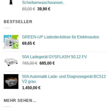
Scheibenwaschwasser,
Ursprünglicher
Aktueller
69,00
€
39,90
€
Preis
Preis
war:
ist:
BESTSELLER
69,00 €
39,90 €.
GREEN-UP Ladesteckdose für Elektroautos
69,65
€
50A Ladegerät GYSFLASH 50.12 FV
Ursprünglicher
Aktueller
765,00
€
685,00
€
Preis
Preis
war:
ist:
50A Automatik Lade- und Diagnosegerät BC512
765,00 €
685,00 €.
V2 grau
1.450,00
€
MEHR SEHEN…