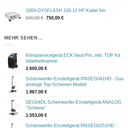
Preis
Preis
war:
ist:
100A GYSFLASH 100.12 HF Kabel 5m
765,00 €
685,00 €.
Ursprünglicher
Aktueller
840,00
€
750,00
€
Preis
Preis
war:
ist:
840,00 €
750,00 €.
MEHR SEHEN…
Klimaservicegerät ECK Next-Pro, inkl. TOP Kit
Inbetriebnahme
2.600,00
€
Scheinwerfer-Einstellgerät RNSEG041HD - Das
analoge Top-Schienen Modell
1.967,00
€
SEG04DL Scheinwerfer-Einstellgerät ANALOG
"Schiene"
1.553,00
€
Scheinwerfer-Einstellgerät RNSEG0251HD -