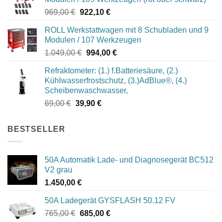
Ursprünglicher
Aktueller
969,00
€
922,10
€
Preis
Preis
ROLL Werkstattwagen mit 8 Schubladen und 9
war:
ist:
Modulen / 107 Werkzeugen
969,00 €
922,10 €.
Ursprünglicher
Aktueller
1.049,00
€
994,00
€
Preis
Preis
Refraktometer: (1.) f.Batteriesäure, (2.)
war:
ist:
Kühlwasserfrostschutz, (3.)AdBlue®, (4.)
1.049,00 €
994,00 €.
Scheibenwaschwasser,
Ursprünglicher
Aktueller
69,00
€
39,90
€
Preis
Preis
war:
ist:
BESTSELLER
69,00 €
39,90 €.
50A Automatik Lade- und Diagnosegerät BC512
V2 grau
1.450,00
€
50A Ladegerät GYSFLASH 50.12 FV
Ursprünglicher
Aktueller
765,00
€
685,00
€