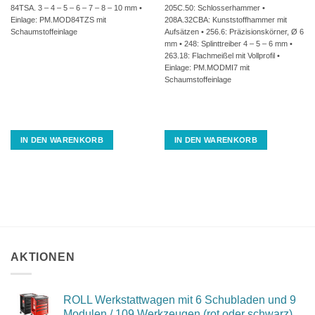
84TSA. 3 – 4 – 5 – 6 – 7 – 8 – 10 mm •
205C.50: Schlosserhammer •
Einlage: PM.MOD84TZS mit
208A.32CBA: Kunststoffhammer mit
Schaumstoffeinlage
Aufsätzen • 256.6: Präzisionskörner, Ø 6
mm • 248: Splinttreiber 4 – 5 – 6 mm •
263.18: Flachmeißel mit Vollprofil •
Einlage: PM.MODMI7 mit
Schaumstoffeinlage
IN DEN WARENKORB
IN DEN WARENKORB
AKTIONEN
ROLL Werkstattwagen mit 6 Schubladen und 9
Modulen / 109 Werkzeugen (rot oder schwarz)