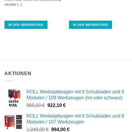
mit einer [...]
IN DEN WARENKORB
IN DEN WARENKORB
AKTIONEN
ROLL Werkstattwagen mit 6 Schubladen und 9
Modulen / 109 Werkzeugen (rot oder schwarz)
Ursprünglicher
Aktueller
969,00
€
922,10
€
Preis
Preis
ROLL Werkstattwagen mit 8 Schubladen und 9
war:
ist:
Modulen / 107 Werkzeugen
969,00 €
922,10 €.
Ursprünglicher
Aktueller
1.049,00
€
994,00
€