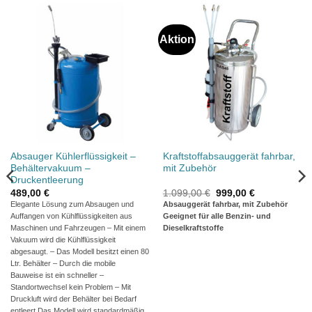
Aktion
Absauger Kühlerflüssigkeit –
Kraftstoffabsauggerät fahrbar,
Behältervakuum –
mit Zubehör
Druckentleerung
Ursprünglicher
Aktueller
489,00
€
1.099,00
€
999,00
€
Preis
Preis
Elegante Lösung zum Absaugen und
Absauggerät fahrbar, mit Zubehör
war:
ist:
Auffangen von Kühlflüssigkeiten aus
Geeignet für alle Benzin- und
1.099,00 €
999,00 €.
Maschinen und Fahrzeugen – Mit einem
Dieselkraftstoffe
Vakuum wird die Kühlflüssigkeit
abgesaugt. – Das Modell besitzt einen 80
Ltr. Behälter – Durch die mobile
Bauweise ist ein schneller –
Standortwechsel kein Problem – Mit
Druckluft wird der Behälter bei Bedarf
entleert Das Modell wird standardmäßig