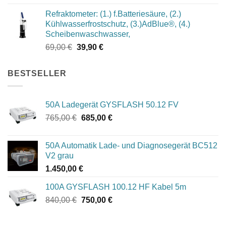
Preis
Preis
Refraktometer: (1.) f.Batteriesäure, (2.)
war:
ist:
Kühlwasserfrostschutz, (3.)AdBlue®, (4.)
1.049,00 €
994,00 €.
Scheibenwaschwasser,
Ursprünglicher
Aktueller
69,00
€
39,90
€
Preis
Preis
war:
ist:
BESTSELLER
69,00 €
39,90 €.
50A Ladegerät GYSFLASH 50.12 FV
Ursprünglicher
Aktueller
765,00
€
685,00
€
Preis
Preis
war:
ist:
50A Automatik Lade- und Diagnosegerät BC512
765,00 €
685,00 €.
V2 grau
1.450,00
€
100A GYSFLASH 100.12 HF Kabel 5m
Ursprünglicher
Aktueller
840,00
€
750,00
€
Preis
Preis
war:
ist: