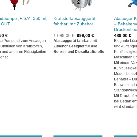
dpumpe „PISA“, 350 ml,
Kraftstoffabsauggerät
Absauger Kü
/ OUT
fahrbar, mit Zubehör
– Behälter
Druckentle
Ursprünglicher
Aktueller
,50
€
1.099,00
€
999,00
€
489,00
€
Preis
Preis
se Pumpe ist zum Ansaugen
Absauggerät fahrbar, mit
Elegante Lö
war:
ist:
Umfüllen von Kraftstoffen,
Zubehör
Geeignet für alle
und Auffange
1.099,00 €
999,00 €.
n und anderen Flüssigkeiten
Benzin- und Dieselkraftstoffe
Kühlflüssigke
gnet.
Maschinen u
Mit einem Va
Kühlflüssigke
Modell besitzt
Behälter – Du
Bauweise ist 
Standortwech
Mit Druckluft 
bei Bedarf en
wird standardm