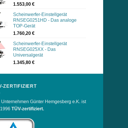
1.553,00
€
Scheinwerfer-Einstellgerät
RNSEG0251HD - Das analoge
TOP-Gerät
1.760,20
€
Scheinwerfer-Einstellgerät
RNSEG025XX - Das
Universalgerät
1.345,80
€
V-ZERTIFIZIERT
 Unternehmen Günter Hemgesberg e.K. ist
t 1996
TÜV-zertifiziert.