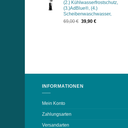
(2.) Kühlwasserfrostschutz,
1.049,00 €
994,00 €.
(3.)AdBlue®, (4.)
Scheibenwaschwasser,
Ursprünglicher
Aktueller
69,00
€
39,90
€
Preis
Preis
war:
ist:
69,00 €
39,90 €.
INFORMATIONEN
Mein Konto
Zahlungsarten
Versandarten