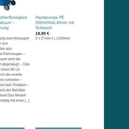
hlerflüssigkeit
Handpumpe PE
vakuum –
200ml/Hub,4l/min mit
erung
Schlauch
18,90
€
sung zum Absaugen
2 x 27mm x L1350mm
n von
iten aus
nd Fahrzeugen –
kuum wird die
it abgesaugt. – Das
 einen 80 Ltr.
rch die mobile
ein schneller –
sel kein Problem –
wird der Behälter
tleert Das Modell
äßig mit einer [...]