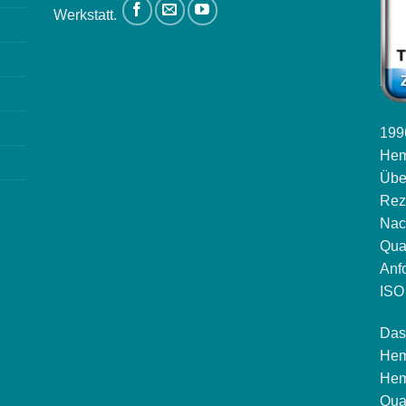
Werkstatt.
1996
Hem
Übe
Rez
Nac
Qua
Anf
ISO 
Das
Hem
Hem
Qua