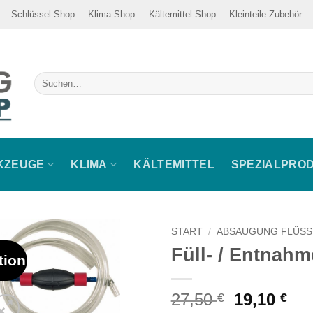
Schlüssel Shop
Klima Shop
Kältemittel Shop
Kleinteile Zubehör
Suche
nach:
KZEUGE
KLIMA
KÄLTEMITTEL
SPEZIALPRO
START
/
ABSAUGUNG FLÜSS
Füll- / Entnah
tion
Ursprüngl
Akt
27,50
19,10
€
€