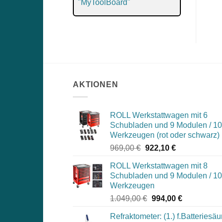
"MyToolBoard"
AKTIONEN
ROLL Werkstattwagen mit 6
Schubladen und 9 Modulen / 1
Werkzeugen (rot oder schwarz)
Ursprünglicher
Aktueller
969,00
€
922,10
€
Preis
Preis
ROLL Werkstattwagen mit 8
war:
ist:
Schubladen und 9 Modulen / 1
969,00 €
922,10 €.
Werkzeugen
Ursprünglicher
Aktueller
1.049,00
€
994,00
€
Preis
Preis
Refraktometer: (1.) f.Batteriesäu
war:
ist: