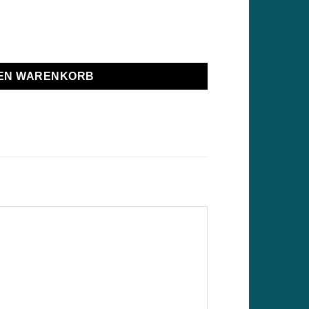
is
10 €.
ersal Menge
DEN WARENKORB