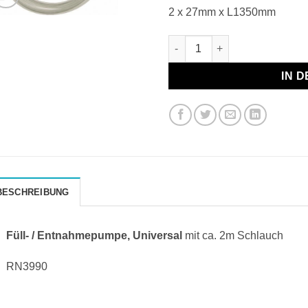
Preis
Pre
2 x 27mm x L1350mm
war:
ist:
27,50 €
19,
Füll- / Entnahmepumpe, Univ
IN 
BESCHREIBUNG
Füll- / Entnahmepumpe, Universal
mit ca. 2m Schlauch
RN3990