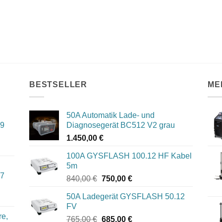
BESTSELLER
ME
50A Automatik Lade- und
09
Diagnosegerät BC512 V2 grau
1.450,00
€
100A GYSFLASH 100.12 HF Kabel
5m
07
Ursprünglicher
Aktueller
840,00
€
750,00
€
Preis
Preis
50A Ladegerät GYSFLASH 50.12
war:
ist:
FV
840,00 €
750,00 €.
re,
Ursprünglicher
Aktueller
765,00
€
685,00
€