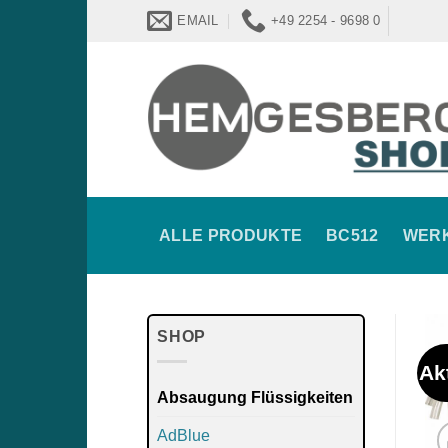
Zum
EMAIL
+49 2254 - 9698 0
Inhalt
springen
ALLE PRODUKTE
BC512
WER
SHOP
Ak
Absaugung Flüssigkeiten
AdBlue