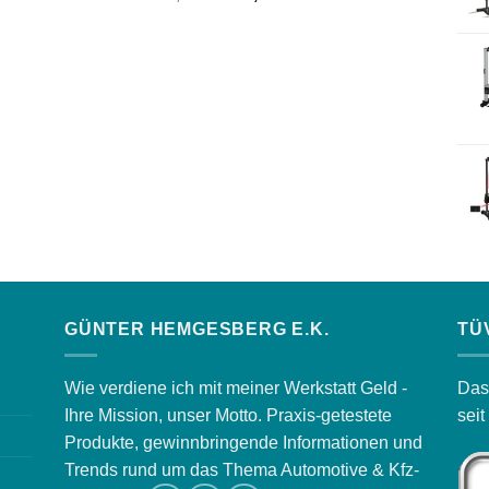
Preis
Preis
war:
ist:
765,00 €
685,00 €.
GÜNTER HEMGESBERG E.K.
TÜ
Wie verdiene ich mit meiner Werkstatt Geld -
Das
Ihre Mission, unser Motto. Praxis-getestete
sei
Produkte, gewinnbringende Informationen und
Trends rund um das Thema Automotive & Kfz-