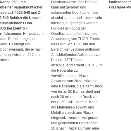
Wanne 250L mit
Funktionsweise: Das Produkt
Isolierender
gemeiner bauaufsichtlicher
kann auf geraden und
Glasfaser-Po
assung Z-4022-548 und Z-
gekrümmten Oberflächen, die
2-549
Schützt die Umwelt
absolut sauber und trocken sein
 auslaufenden Li Ion
müssen, aufgetragen werden.
US bei Elektro +
Für die Reinigung der
ritfahrzeugen
Hinweis zum
Oberfläche empfiehlt sich die
sand: Berechnung nach
Anwendung von THOR. Zuerst
and. Es erfolgt ein
das Produkt STEP1 auf den
itionsversand, der je nach
Bereich der Leckage auftragen.
fernung zwischen 25€ und
Anschließendes Aufstreuen von
kostet.
Produkt STEP2 und
abschließend erneut STEP1, um
die Reparatur zu
vervollkommnen. Nach
Abwarten von 20 s erhält man
eine Reparatur, die einem Druck
von bis zu 20 Bar resistiert und
nach 20 min einem Druck von
bis zu 50 BAR. Vorteile: Kann
auf Materialien sowohl aus
Metall als auch aus Plastik
eingesetzt werden. Auf gerade
und gekrümmten Oberflächen.
20 s nach Reparatur wird eine