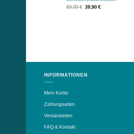
Ursprünglicher
Aktueller
69,00
€
39,90
€
Preis
Preis
war:
ist:
69,00 €
39,90 €.
INFORMATIONEN
Mein Konto
Zahlungsarten
Versandarten
FAQ & Kontakt