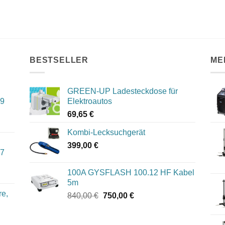
BESTSELLER
ME
GREEN-UP Ladesteckdose für
09
Elektroautos
69,65
€
Kombi-Lecksuchgerät
399,00
€
07
100A GYSFLASH 100.12 HF Kabel
5m
re,
Ursprünglicher
Aktueller
840,00
€
750,00
€
Preis
Preis
war:
ist: