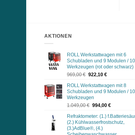
AKTIONEN
ROLL Werkstattwagen mit 6
Schubladen und 9 Modulen / 1
Werkzeugen (rot oder schwarz)
Ursprünglicher
Aktueller
969,00
€
922,10
€
Preis
Preis
ROLL Werkstattwagen mit 8
war:
ist:
Schubladen und 9 Modulen / 1
969,00 €
922,10 €.
Werkzeugen
Ursprünglicher
Aktueller
1.049,00
€
994,00
€
Preis
Preis
Refraktometer: (1.) f.Batteriesäu
war:
ist:
(2.) Kühlwasserfrostschutz,
1.049,00 €
994,00 €.
(3.)AdBlue®, (4.)
Scheibenwaschwasser,