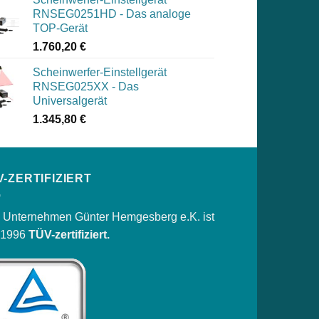
RNSEG0251HD - Das analoge
TOP-Gerät
1.760,20
€
Scheinwerfer-Einstellgerät
RNSEG025XX - Das
Universalgerät
1.345,80
€
V-ZERTIFIZIERT
 Unternehmen Günter Hemgesberg e.K. ist
t 1996
TÜV-zertifiziert.