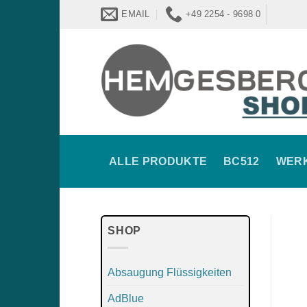
Zum
EMAIL
+49 2254 - 9698 0
Inhalt
springen
ALLE PRODUKTE
BC512
WER
SHOP
Absaugung Flüssigkeiten
AdBlue