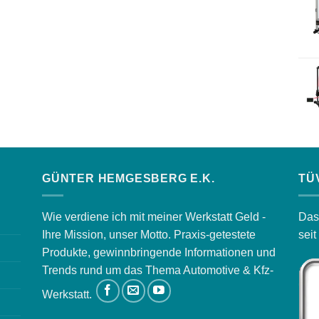
840,00 €
750,00 €.
GÜNTER HEMGESBERG E.K.
TÜ
Wie verdiene ich mit meiner Werkstatt Geld -
Das
Ihre Mission, unser Motto. Praxis-getestete
sei
Produkte, gewinnbringende Informationen und
Trends rund um das Thema Automotive & Kfz-
Werkstatt.