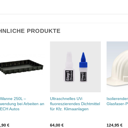
HNLICHE PRODUKTE
-Wanne 250L –
Ultraschnelles UV-
Isolierende
wendung bei Arbeiten an
fluoreszierendes Dichtmittel
Glasfaser-P
TECH Autos
für Kfz. Klimaanlagen
1,90
€
64,00
€
124,95
€