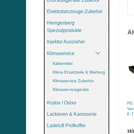
Druckluftgeräte/ Zubehör
Elektrofahrzeuge-Zubehör
Hemgesberg
Spezialprodukte
Ä
Injektor Auszieher
Klimaservice
Kältemittel
Klima Ersatzteile & Wartung
Klimaservice Zubehör
Klimaservicegeräte
Krytox / Osixo
POE – PAG Id Test zur
PE-Wanne 120L –
PE
Identifizierung des
Verwendung bei Arbeiten an
Ver
Lackieren & Karosserie
Schmiermittelstyps in Kfz.
E-TECH-Autos
E-
Klimaanlagen (POE oder
PAG)
Ladeluft Prüfkoffer
37,60
€
93,70
€
16