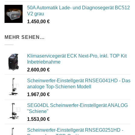
war:
ist:
50A Automatik Lade- und Diagnosegerät BC512
840,00 €
750,00 €.
V2 grau
1.450,00
€
MEHR SEHEN…
Klimaservicegerät ECK Next-Pro, inkl. TOP Kit
Inbetriebnahme
2.600,00
€
Scheinwerfer-Einstellgerät RNSEG041HD - Das
analoge Top-Schienen Modell
1.967,00
€
SEG04DL Scheinwerfer-Einstellgerät ANALOG
"Schiene"
1.553,00
€
Scheinwerfer-Einstellgerät RNSEG0251HD -