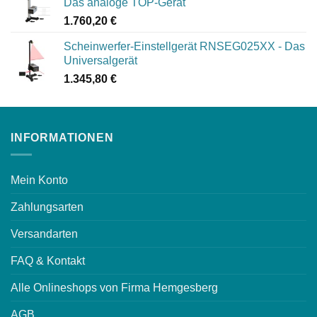
Das analoge TOP-Gerät
1.760,20
€
Scheinwerfer-Einstellgerät RNSEG025XX - Das
Universalgerät
1.345,80
€
INFORMATIONEN
Mein Konto
Zahlungsarten
Versandarten
FAQ & Kontakt
Alle Onlineshops von Firma Hemgesberg
AGB