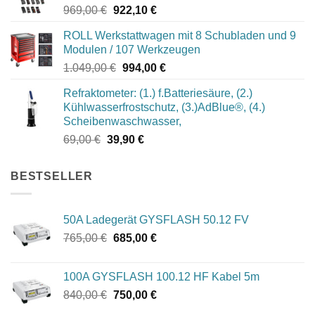
Ursprünglicher
Aktueller
969,00
€
922,10
€
Preis
Preis
ROLL Werkstattwagen mit 8 Schubladen und 9
war:
ist:
Modulen / 107 Werkzeugen
969,00 €
922,10 €.
Ursprünglicher
Aktueller
1.049,00
€
994,00
€
Preis
Preis
Refraktometer: (1.) f.Batteriesäure, (2.)
war:
ist:
Kühlwasserfrostschutz, (3.)AdBlue®, (4.)
1.049,00 €
994,00 €.
Scheibenwaschwasser,
Ursprünglicher
Aktueller
69,00
€
39,90
€
Preis
Preis
war:
ist:
BESTSELLER
69,00 €
39,90 €.
50A Ladegerät GYSFLASH 50.12 FV
Ursprünglicher
Aktueller
765,00
€
685,00
€
Preis
Preis
war:
ist:
100A GYSFLASH 100.12 HF Kabel 5m
765,00 €
685,00 €.
Ursprünglicher
Aktueller
840,00
€
750,00
€
Preis
Preis