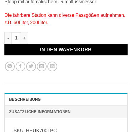
Stopp mit automatischem Durchflussmesser.
Die fahrbare Station kann diverse Fassgößen aufnehmen,
z.B. 60Liter, 200Liter.
ZVA Füllstation für AdBlue® inkl. ZVA-Zapfpistole und digita
IN DEN WARENKORB
BESCHREIBUNG
ZUSÄTZLICHE INFORMATIONEN
SKU: HEUK7001PC