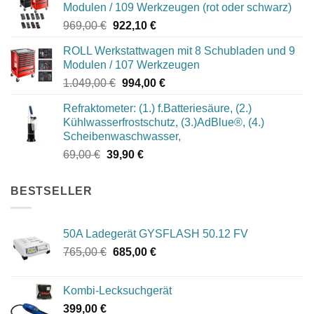
Modulen / 109 Werkzeugen (rot oder schwarz)
Ursprünglicher
Aktueller
969,00
€
922,10
€
Preis
Preis
ROLL Werkstattwagen mit 8 Schubladen und 9
war:
ist:
Modulen / 107 Werkzeugen
969,00 €
922,10 €.
Ursprünglicher
Aktueller
1.049,00
€
994,00
€
Preis
Preis
Refraktometer: (1.) f.Batteriesäure, (2.)
war:
ist:
Kühlwasserfrostschutz, (3.)AdBlue®, (4.)
1.049,00 €
994,00 €.
Scheibenwaschwasser,
Ursprünglicher
Aktueller
69,00
€
39,90
€
Preis
Preis
war:
ist:
BESTSELLER
69,00 €
39,90 €.
50A Ladegerät GYSFLASH 50.12 FV
Ursprünglicher
Aktueller
765,00
€
685,00
€
Preis
Preis
war:
ist:
Kombi-Lecksuchgerät
765,00 €
685,00 €.
399,00
€