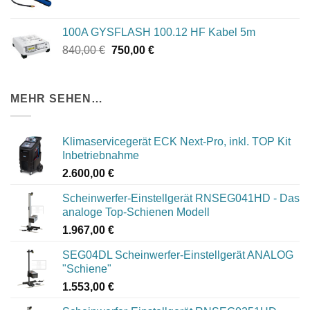
100A GYSFLASH 100.12 HF Kabel 5m
Ursprünglicher
Aktueller
840,00
€
750,00
€
Preis
Preis
war:
ist:
840,00 €
750,00 €.
MEHR SEHEN…
Klimaservicegerät ECK Next-Pro, inkl. TOP Kit
Inbetriebnahme
2.600,00
€
Scheinwerfer-Einstellgerät RNSEG041HD - Das
analoge Top-Schienen Modell
1.967,00
€
SEG04DL Scheinwerfer-Einstellgerät ANALOG
"Schiene"
1.553,00
€