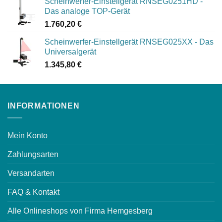
Scheinwerfer-Einstellgerät RNSEG0251HD -
Das analoge TOP-Gerät
1.760,20
€
Scheinwerfer-Einstellgerät RNSEG025XX - Das
Universalgerät
1.345,80
€
INFORMATIONEN
Mein Konto
Zahlungsarten
Versandarten
FAQ & Kontakt
Alle Onlineshops von Firma Hemgesberg