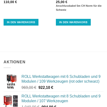
110,00
€
25,00
€
Anschlusskabel 5m CH Norm für die
Schweiz
IN DEN WARENKORB
IN DEN WARENKORB
AKTIONEN
ROLL Werkstattwagen mit 6 Schubladen und 9
Modulen / 109 Werkzeugen (rot oder schwarz)
Ursprünglicher
Aktueller
969,00
€
922,10
€
Preis
Preis
ROLL Werkstattwagen mit 8 Schubladen und 9
war:
ist:
Modulen / 107 Werkzeugen
969,00 €
922,10 €.
Ursprünglicher
Aktueller