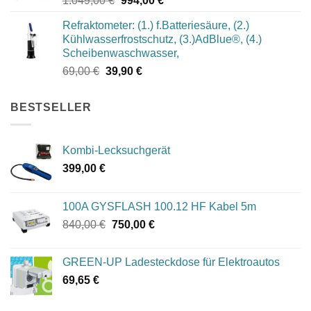
1.049,00
€
994,00
€
Preis
Preis
Refraktometer: (1.) f.Batteriesäure, (2.)
war:
ist:
Kühlwasserfrostschutz, (3.)AdBlue®, (4.)
1.049,00 €
994,00 €.
Scheibenwaschwasser,
Ursprünglicher
Aktueller
69,00
€
39,90
€
Preis
Preis
war:
ist:
BESTSELLER
69,00 €
39,90 €.
Kombi-Lecksuchgerät
399,00
€
100A GYSFLASH 100.12 HF Kabel 5m
Ursprünglicher
Aktueller
840,00
€
750,00
€
Preis
Preis
war:
ist:
GREEN-UP Ladesteckdose für Elektroautos
840,00 €
750,00 €.
69,65
€