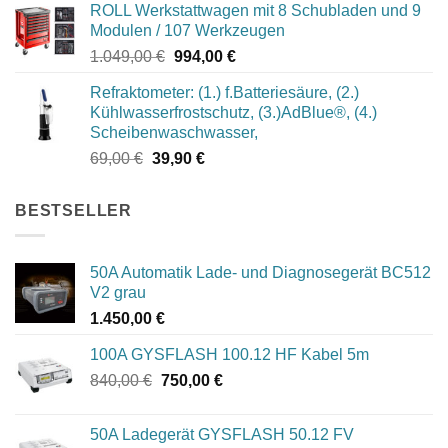
ROLL Werkstattwagen mit 8 Schubladen und 9
war:
ist:
Modulen / 107 Werkzeugen
969,00 €
922,10 €.
Ursprünglicher
Aktueller
1.049,00
€
994,00
€
Preis
Preis
Refraktometer: (1.) f.Batteriesäure, (2.)
war:
ist:
Kühlwasserfrostschutz, (3.)AdBlue®, (4.)
1.049,00 €
994,00 €.
Scheibenwaschwasser,
Ursprünglicher
Aktueller
69,00
€
39,90
€
Preis
Preis
war:
ist:
BESTSELLER
69,00 €
39,90 €.
50A Automatik Lade- und Diagnosegerät BC512
V2 grau
1.450,00
€
100A GYSFLASH 100.12 HF Kabel 5m
Ursprünglicher
Aktueller
840,00
€
750,00
€
Preis
Preis
war:
ist:
50A Ladegerät GYSFLASH 50.12 FV
840,00 €
750,00 €.