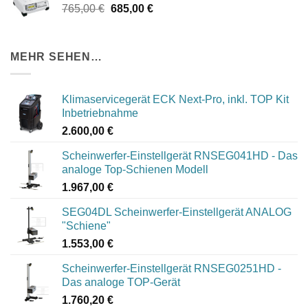
Ursprünglicher
Aktueller
765,00
€
685,00
€
Preis
Preis
war:
ist:
765,00 €
685,00 €.
MEHR SEHEN…
Klimaservicegerät ECK Next-Pro, inkl. TOP Kit
Inbetriebnahme
2.600,00
€
Scheinwerfer-Einstellgerät RNSEG041HD - Das
analoge Top-Schienen Modell
1.967,00
€
SEG04DL Scheinwerfer-Einstellgerät ANALOG
"Schiene"
1.553,00
€
Scheinwerfer-Einstellgerät RNSEG0251HD -
Das analoge TOP-Gerät
1.760,20
€