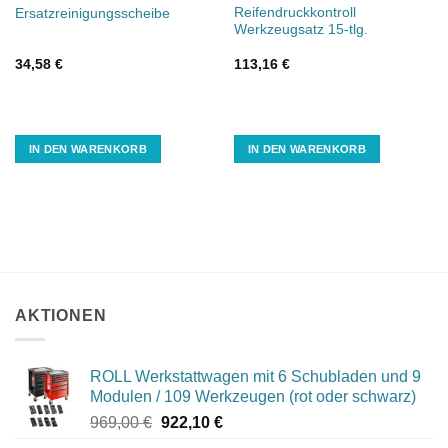
Reifendruckkontroll
Ersatzreinigungsscheibe
Werkzeugsatz 15-tlg.
34,58
€
113,16
€
IN DEN WARENKORB
IN DEN WARENKORB
AKTIONEN
ROLL Werkstattwagen mit 6 Schubladen und 9
Modulen / 109 Werkzeugen (rot oder schwarz)
Ursprünglicher
Aktueller
969,00
€
922,10
€
Preis
Preis