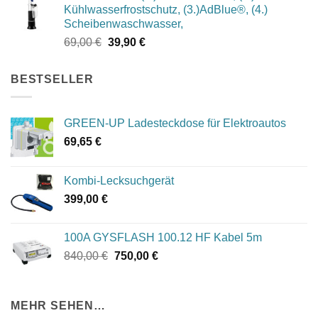
Kühlwasserfrostschutz, (3.)AdBlue®, (4.)
1.049,00 €
994,00 €.
Scheibenwaschwasser,
Ursprünglicher
Aktueller
69,00
€
39,90
€
Preis
Preis
war:
ist:
BESTSELLER
69,00 €
39,90 €.
GREEN-UP Ladesteckdose für Elektroautos
69,65
€
Kombi-Lecksuchgerät
399,00
€
100A GYSFLASH 100.12 HF Kabel 5m
Ursprünglicher
Aktueller
840,00
€
750,00
€
Preis
Preis
war:
ist:
840,00 €
750,00 €.
MEHR SEHEN…