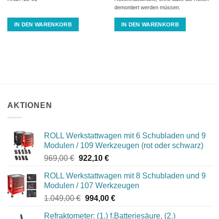
demontiert werden müssen.
IN DEN WARENKORB
IN DEN WARENKORB
AKTIONEN
ROLL Werkstattwagen mit 6 Schubladen und 9
Modulen / 109 Werkzeugen (rot oder schwarz)
Ursprünglicher
Aktueller
969,00
€
922,10
€
Preis
Preis
ROLL Werkstattwagen mit 8 Schubladen und 9
war:
ist:
Modulen / 107 Werkzeugen
969,00 €
922,10 €.
Ursprünglicher
Aktueller
1.049,00
€
994,00
€
Preis
Preis
Refraktometer: (1.) f.Batteriesäure, (2.)
war:
ist: