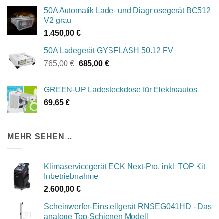
50A Automatik Lade- und Diagnosegerät BC512
V2 grau
1.450,00
€
50A Ladegerät GYSFLASH 50.12 FV
Ursprünglicher
Aktueller
765,00
€
685,00
€
Preis
Preis
war:
ist:
GREEN-UP Ladesteckdose für Elektroautos
765,00 €
685,00 €.
69,65
€
MEHR SEHEN…
Klimaservicegerät ECK Next-Pro, inkl. TOP Kit
Inbetriebnahme
2.600,00
€
Scheinwerfer-Einstellgerät RNSEG041HD - Das
analoge Top-Schienen Modell