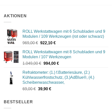
AKTIONEN
ROLL Werkstattwagen mit 6 Schubladen und 9
Modulen / 109 Werkzeugen (rot oder schwarz)
Ursprünglicher
Aktueller
969,00
€
922,10
€
Preis
Preis
ROLL Werkstattwagen mit 8 Schubladen und 9
war:
ist:
Modulen / 107 Werkzeugen
969,00 €
922,10 €.
Ursprünglicher
Aktueller
1.049,00
€
994,00
€
Preis
Preis
Refraktometer: (1.) f.Batteriesäure, (2.)
war:
ist:
Kühlwasserfrostschutz, (3.)AdBlue®, (4.)
1.049,00 €
994,00 €.
Scheibenwaschwasser,
Ursprünglicher
Aktueller
69,00
€
39,90
€
Preis
Preis
war:
ist:
BESTSELLER
69,00 €
39,90 €.