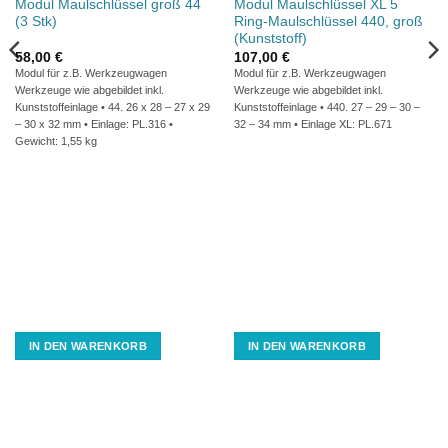
Modul Maulschlüssel groß 44
Modul Maulschlüssel XL 5
(3 Stk)
Ring-Maulschlüssel 440, groß
(Kunststoff)
58,00
€
107,00
€
Modul für z.B. Werkzeugwagen
Modul für z.B. Werkzeugwagen
Werkzeuge wie abgebildet inkl.
Werkzeuge wie abgebildet inkl.
Kunststoffeinlage • 44. 26 x 28 – 27 x 29
Kunststoffeinlage • 440. 27 – 29 – 30 –
– 30 x 32 mm • Einlage: PL.316 •
32 – 34 mm • Einlage XL: PL.671
Gewicht: 1,55 kg
IN DEN WARENKORB
IN DEN WARENKORB