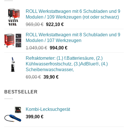
ROLL Werkstattwagen mit 6 Schubladen und 9
Modulen / 109 Werkzeugen (rot oder schwarz)
Ursprünglicher
Aktueller
969,00
€
922,10
€
Preis
Preis
ROLL Werkstattwagen mit 8 Schubladen und 9
war:
ist:
Modulen / 107 Werkzeugen
969,00 €
922,10 €.
Ursprünglicher
Aktueller
1.049,00
€
994,00
€
Preis
Preis
Refraktometer: (1.) f.Batteriesäure, (2.)
war:
ist:
Kühlwasserfrostschutz, (3.)AdBlue®, (4.)
1.049,00 €
994,00 €.
Scheibenwaschwasser,
Ursprünglicher
Aktueller
69,00
€
39,90
€
Preis
Preis
war:
ist:
BESTSELLER
69,00 €
39,90 €.
Kombi-Lecksuchgerät
399,00
€