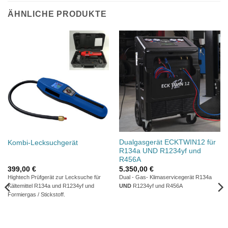
ÄHNLICHE PRODUKTE
Dualgasgerät ECKTWIN12 für
Kombi-Lecksuchgerät
R134a UND R1234yf und
R456A
399,00
€
5.350,00
€
Hightech Prüfgerät zur Lecksuche für
Dual - Gas- Klimaservicegerät R134a
Kältemittel R134a und R1234yf und
UND
R1234yf und R456A
Formiergas / Stickstoff.