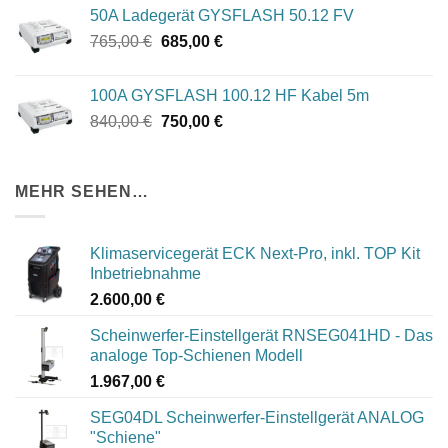
50A Ladegerät GYSFLASH 50.12 FV
Ursprünglicher
Aktueller
765,00
€
685,00
€
Preis
Preis
war:
ist:
100A GYSFLASH 100.12 HF Kabel 5m
765,00 €
685,00 €.
Ursprünglicher
Aktueller
840,00
€
750,00
€
Preis
Preis
war:
ist:
840,00 €
750,00 €.
MEHR SEHEN…
Klimaservicegerät ECK Next-Pro, inkl. TOP Kit
Inbetriebnahme
2.600,00
€
Scheinwerfer-Einstellgerät RNSEG041HD - Das
analoge Top-Schienen Modell
1.967,00
€
SEG04DL Scheinwerfer-Einstellgerät ANALOG
"Schiene"