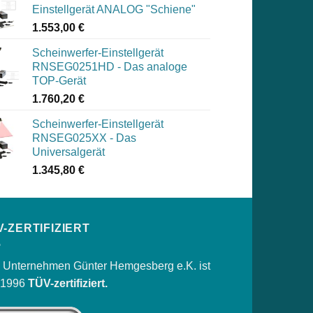
Einstellgerät ANALOG "Schiene"
1.553,00
€
Scheinwerfer-Einstellgerät
RNSEG0251HD - Das analoge
TOP-Gerät
1.760,20
€
Scheinwerfer-Einstellgerät
RNSEG025XX - Das
Universalgerät
1.345,80
€
V-ZERTIFIZIERT
 Unternehmen Günter Hemgesberg e.K. ist
t 1996
TÜV-zertifiziert.