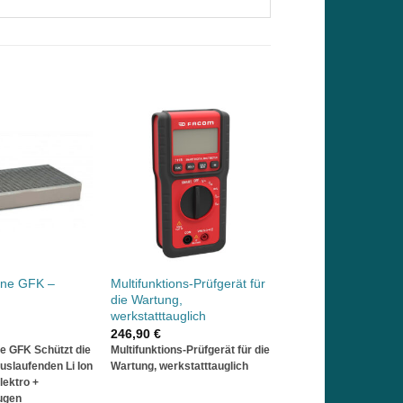
nne GFK –
Multifunktions-Prüfgerät für
die Wartung,
werkstatttauglich
246,90
€
ne GFK
Schützt die
Multifunktions-Prüfgerät für die
uslaufenden Li Ion
Wartung, werkstatttauglich
ektro +
ugen