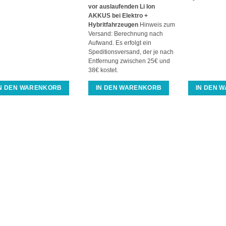
vor auslaufenden Li Ion
AKKUS bei Elektro +
Hybritfahrzeugen
Hinweis zum
Versand: Berechnung nach
Aufwand. Es erfolgt ein
Speditionsversand, der je nach
Entfernung zwischen 25€ und
38€ kostet.
IN DEN WARENKORB
IN DEN WARENKORB
IN DEN 