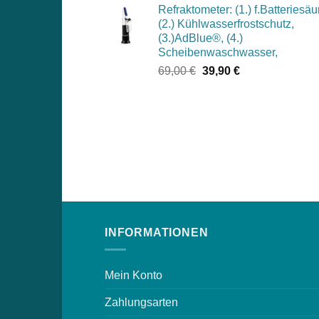
Refraktometer: (1.) f.Batteriesäu
war:
ist:
(2.) Kühlwasserfrostschutz,
1.049,00 €
994,00 €.
(3.)AdBlue®, (4.)
Scheibenwaschwasser,
Ursprünglicher
Aktueller
69,00
€
39,90
€
Preis
Preis
war:
ist:
69,00 €
39,90 €.
INFORMATIONEN
Mein Konto
Zahlungsarten