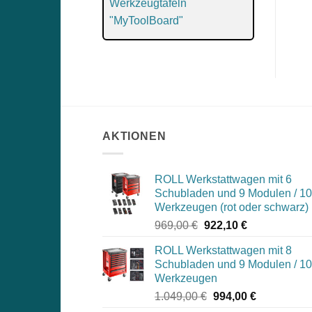
Werkzeugtafeln
"MyToolBoard"
AKTIONEN
ROLL Werkstattwagen mit 6
Schubladen und 9 Modulen / 1
Werkzeugen (rot oder schwarz)
Ursprünglicher
Aktueller
969,00
€
922,10
€
Preis
Preis
ROLL Werkstattwagen mit 8
war:
ist:
Schubladen und 9 Modulen / 1
969,00 €
922,10 €.
Werkzeugen
Ursprünglicher
Aktueller
1.049,00
€
994,00
€
Preis
Preis