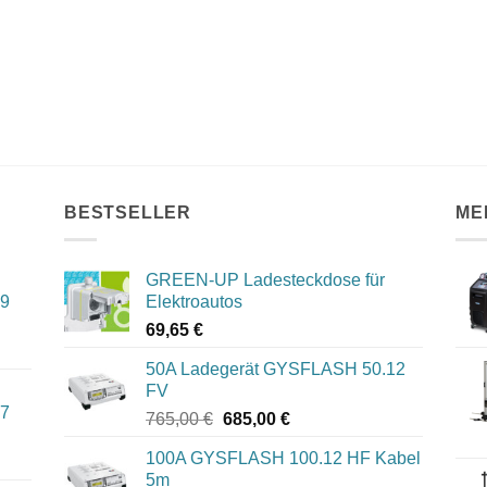
BESTSELLER
ME
GREEN-UP Ladesteckdose für
09
Elektroautos
69,65
€
50A Ladegerät GYSFLASH 50.12
FV
07
Ursprünglicher
Aktueller
765,00
€
685,00
€
Preis
Preis
100A GYSFLASH 100.12 HF Kabel
war:
ist:
5m
765,00 €
685,00 €.