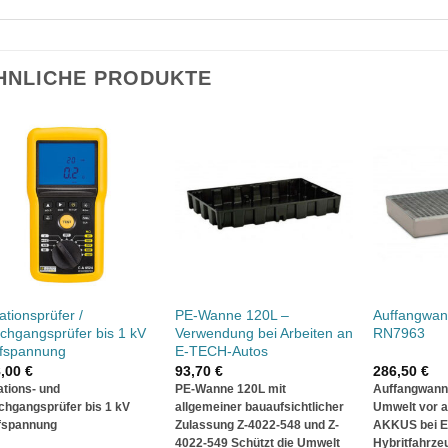
HNLICHE PRODUKTE
lationsprüfer /
PE-Wanne 120L –
Auffangwa
chgangsprüfer bis 1 kV
Verwendung bei Arbeiten an
RN7963
fspannung
E-TECH-Autos
8,00
€
93,70
€
286,50
€
ations- und
PE-Wanne 120L mit
Auffangwan
chgangsprüfer bis 1 kV
allgemeiner bauaufsichtlicher
Umwelt vor a
fspannung
Zulassung Z-4022-548 und Z-
AKKUS bei El
4022-549
Schützt die Umwelt
Hybritfahrze