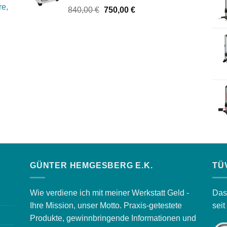
re,
Ursprünglicher
Aktueller
840,00
€
750,00
€
Preis
Preis
war:
ist:
840,00 €
750,00 €.
GÜNTER HEMGESBERG E.K.
TÜ
Wie verdiene ich mit meiner Werkstatt Geld -
Das
Ihre Mission, unser Motto. Praxis-getestete
sei
Produkte, gewinnbringende Informationen und