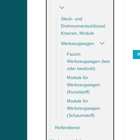
vor auslaufenden Li Ion
an Umspannwerken der
AKKUS bei Elektro +
Kategorien 1,2 und 3 arbeitet.
Hybritfahrzeugen
Hinweis zum
Lieferung mit Wandhalterungen.
Steck- und
Versand: Berechnung nach
Prüfspannung auf 300 mm:
Drehmomentschlüssel,
Aufwand. Es erfolgt ein
100kV. Betriebsspannung: 45kV.
Speditionsversand, der je nach
Gesamtlänge ohne Haken: 147
Knarren, Module
Entfernung zwischen 25€ und
cm. Länge der
Werkzeugwagen
38€ kostet.
Schutzbereichswelle: 600 mm.
Facom
IN DEN WARENKORB
IN DEN WARENKORB
Werkzeugwagen (leer
oder bestückt)
Module für
Werkzeugwagen
(Kunststoff)
Module für
Werkzeugwagen
(Schaumstoff)
Reifendienst