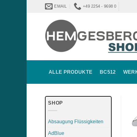
Zum
EMAIL
+49 2254 - 9698 0
Inhalt
springen
ALLE PRODUKTE
BC512
WER
SHOP
Absaugung Flüssigkeiten
AdBlue