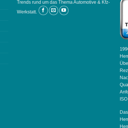
Trends rund um das Thema Automotive & Kfz-
Werkstatt.
1996
Hem
Übe
Rez
Nac
Qua
Anf
ISO 
Das
Hem
Hem