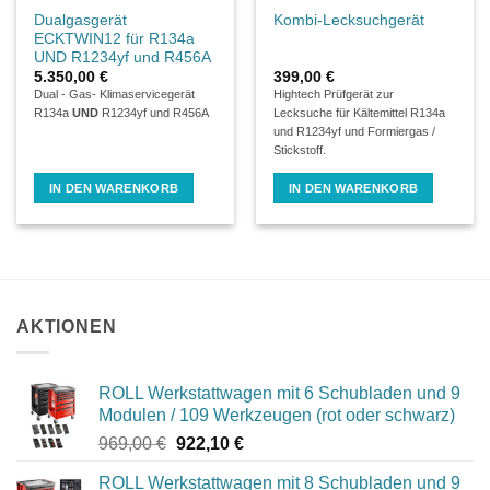
Dualgasgerät
Kombi-Lecksuchgerät
ECKTWIN12 für R134a
UND R1234yf und R456A
5.350,00
€
399,00
€
Dual - Gas- Klimaservicegerät
Hightech Prüfgerät zur
R134a
UND
R1234yf und R456A
Lecksuche für Kältemittel R134a
und R1234yf und Formiergas /
Stickstoff.
IN DEN WARENKORB
IN DEN WARENKORB
AKTIONEN
ROLL Werkstattwagen mit 6 Schubladen und 9
Modulen / 109 Werkzeugen (rot oder schwarz)
Ursprünglicher
Aktueller
969,00
€
922,10
€
Preis
Preis
ROLL Werkstattwagen mit 8 Schubladen und 9
war:
ist: