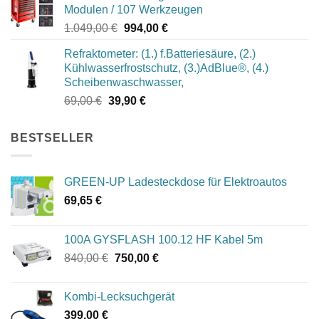
Modulen / 107 Werkzeugen
969,00 €
922,10 €.
Ursprünglicher
Aktueller
1.049,00
€
994,00
€
Preis
Preis
Refraktometer: (1.) f.Batteriesäure, (2.)
war:
ist:
Kühlwasserfrostschutz, (3.)AdBlue®, (4.)
1.049,00 €
994,00 €.
Scheibenwaschwasser,
Ursprünglicher
Aktueller
69,00
€
39,90
€
Preis
Preis
war:
ist:
BESTSELLER
69,00 €
39,90 €.
GREEN-UP Ladesteckdose für Elektroautos
69,65
€
100A GYSFLASH 100.12 HF Kabel 5m
Ursprünglicher
Aktueller
840,00
€
750,00
€
Preis
Preis
war:
ist:
Kombi-Lecksuchgerät
840,00 €
750,00 €.
399,00
€