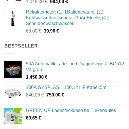
Ursprünglicher
Aktueller
1.049,00
€
994,00
€
Preis
Preis
Refraktometer: (1.) f.Batteriesäure, (2.)
war:
ist:
Kühlwasserfrostschutz, (3.)AdBlue®, (4.)
1.049,00 €
994,00 €.
Scheibenwaschwasser,
Ursprünglicher
Aktueller
69,00
€
39,90
€
Preis
Preis
war:
ist:
BESTSELLER
69,00 €
39,90 €.
50A Automatik Lade- und Diagnosegerät BC512
V2 grau
1.450,00
€
100A GYSFLASH 100.12 HF Kabel 5m
Ursprünglicher
Aktueller
840,00
€
750,00
€
Preis
Preis
war:
ist:
GREEN-UP Ladesteckdose für Elektroautos
840,00 €
750,00 €.
69,65
€