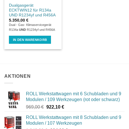
Dualgasgerät
ECKTWIN12 für R134a
UND R1234yf und R456A
5.350,00
€
Dual - Gas- Klimaservicegerät
R134a
UND
R1234yf und R456A
IN DEN WARENKORB
AKTIONEN
ROLL Werkstattwagen mit 6 Schubladen und 9
Modulen / 109 Werkzeugen (rot oder schwarz)
Ursprünglicher
Aktueller
969,00
€
922,10
€
Preis
Preis
ROLL Werkstattwagen mit 8 Schubladen und 9
war:
ist:
Modulen / 107 Werkzeugen
969,00 €
922,10 €.