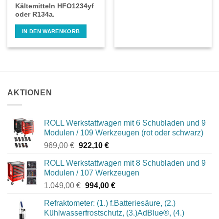
Kältemitteln HFO1234yf
oder R134a.
IN DEN WARENKORB
AKTIONEN
ROLL Werkstattwagen mit 6 Schubladen und 9
Modulen / 109 Werkzeugen (rot oder schwarz)
Ursprünglicher
Aktueller
969,00
€
922,10
€
Preis
Preis
ROLL Werkstattwagen mit 8 Schubladen und 9
war:
ist:
Modulen / 107 Werkzeugen
969,00 €
922,10 €.
Ursprünglicher
Aktueller
1.049,00
€
994,00
€
Preis
Preis
Refraktometer: (1.) f.Batteriesäure, (2.)
war:
ist:
Kühlwasserfrostschutz, (3.)AdBlue®, (4.)
1.049,00 €
994,00 €.