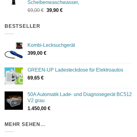
Scheibenwaschwasser,
Ursprünglicher
Aktueller
69,00
€
39,90
€
Preis
Preis
war:
ist:
BESTSELLER
69,00 €
39,90 €.
Kombi-Lecksuchgerät
399,00
€
GREEN-UP Ladesteckdose für Elektroautos
69,65
€
50A Automatik Lade- und Diagnosegerät BC512
V2 grau
1.450,00
€
MEHR SEHEN…