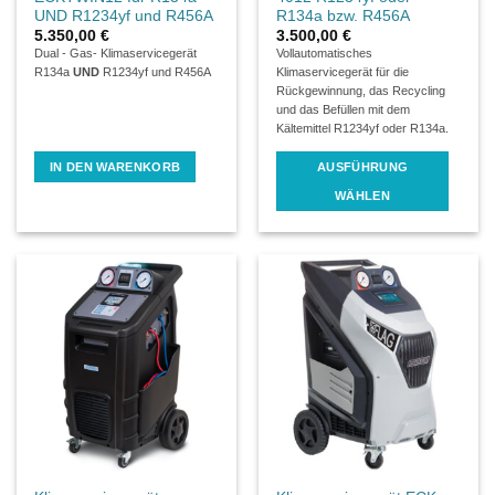
UND R1234yf und R456A
R134a bzw. R456A
5.350,00
€
3.500,00
€
Dual - Gas- Klimaservicegerät
Vollautomatisches
R134a
UND
R1234yf und R456A
Klimaservicegerät für die
Rückgewinnung, das Recycling
und das Befüllen mit dem
Kältemittel R1234yf oder R134a.
IN DEN WARENKORB
AUSFÜHRUNG
WÄHLEN
Dieses
Produkt
weist
mehrere
Varianten
auf.
Die
Optionen
können
auf
der
Produktseite