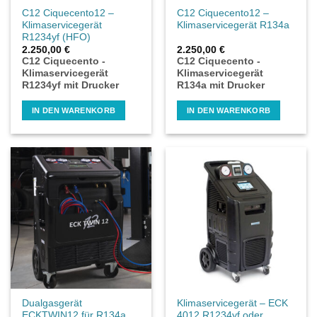
C12 Ciquecento12 –
C12 Ciquecento12 –
Klimaservicegerät
Klimaservicegerät R134a
R1234yf (HFO)
2.250,00
€
2.250,00
€
C12 Ciquecento -
C12 Ciquecento -
Klimaservicegerät
Klimaservicegerät
R1234yf mit Drucker
R134a mit Drucker
IN DEN WARENKORB
IN DEN WARENKORB
Dualgasgerät
Klimaservicegerät – ECK
ECKTWIN12 für R134a
4012 R1234yf oder