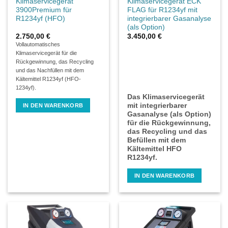
Klimaservicegerät
Klimaservicegerät ECK
gewählt
3900Premium für
FLAG für R1234yf mit
werden
R1234yf (HFO)
integrierbarer Gasanalyse
(als Option)
2.750,00
€
3.450,00
€
Vollautomatisches
Klimaservicegerät für die
Rückgewinnung, das Recycling
und das Nachfüllen mit dem
Kältemittel R1234yf (HFO-
1234yf).
Das Klimaservicegerät
mit integrierbarer
IN DEN WARENKORB
Gasanalyse (als Option)
für die Rückgewinnung,
das Recycling und das
Befüllen mit dem
Kältemittel HFO
R1234yf.
IN DEN WARENKORB