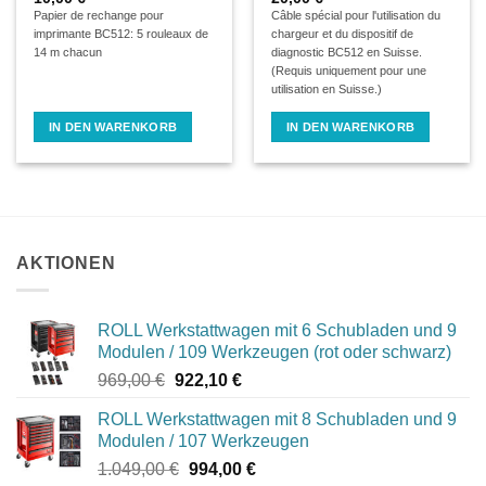
Papier de rechange pour
Câble spécial pour l'utilisation du
imprimante BC512: 5 rouleaux de
chargeur et du dispositif de
14 m chacun
diagnostic BC512 en Suisse.
(Requis uniquement pour une
utilisation en Suisse.)
IN DEN WARENKORB
IN DEN WARENKORB
AKTIONEN
ROLL Werkstattwagen mit 6 Schubladen und 9
Modulen / 109 Werkzeugen (rot oder schwarz)
Ursprünglicher
Aktueller
969,00
€
922,10
€
Preis
Preis
ROLL Werkstattwagen mit 8 Schubladen und 9
war:
ist:
Modulen / 107 Werkzeugen
969,00 €
922,10 €.
Ursprünglicher
Aktueller
1.049,00
€
994,00
€