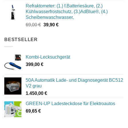
Preis
Preis
Refraktometer: (1.) f.Batteriesäure, (2.)
war:
ist:
Kühlwasserfrostschutz, (3.)AdBlue®, (4.)
1.049,00 €
994,00 €.
Scheibenwaschwasser,
Ursprünglicher
Aktueller
69,00
€
39,90
€
Preis
Preis
war:
ist:
BESTSELLER
69,00 €
39,90 €.
Kombi-Lecksuchgerät
399,00
€
50A Automatik Lade- und Diagnosegerät BC512
V2 grau
1.450,00
€
GREEN-UP Ladesteckdose für Elektroautos
69,65
€