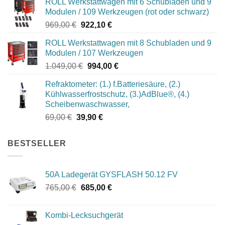
ROLL Werkstattwagen mit 6 Schubladen und 9
Modulen / 109 Werkzeugen (rot oder schwarz)
Ursprünglicher
Aktueller
969,00
€
922,10
€
Preis
Preis
ROLL Werkstattwagen mit 8 Schubladen und 9
war:
ist:
Modulen / 107 Werkzeugen
969,00 €
922,10 €.
Ursprünglicher
Aktueller
1.049,00
€
994,00
€
Preis
Preis
Refraktometer: (1.) f.Batteriesäure, (2.)
war:
ist:
Kühlwasserfrostschutz, (3.)AdBlue®, (4.)
1.049,00 €
994,00 €.
Scheibenwaschwasser,
Ursprünglicher
Aktueller
69,00
€
39,90
€
Preis
Preis
war:
ist:
BESTSELLER
69,00 €
39,90 €.
50A Ladegerät GYSFLASH 50.12 FV
Ursprünglicher
Aktueller
765,00
€
685,00
€
Preis
Preis
war:
ist:
Kombi-Lecksuchgerät
765,00 €
685,00 €.