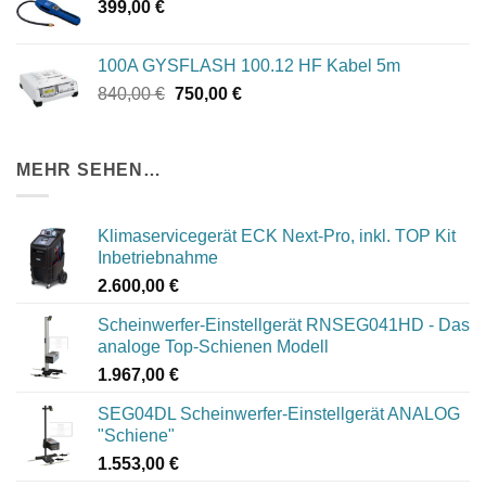
399,00
€
100A GYSFLASH 100.12 HF Kabel 5m
Ursprünglicher
Aktueller
840,00
€
750,00
€
Preis
Preis
war:
ist:
840,00 €
750,00 €.
MEHR SEHEN…
Klimaservicegerät ECK Next-Pro, inkl. TOP Kit
Inbetriebnahme
2.600,00
€
Scheinwerfer-Einstellgerät RNSEG041HD - Das
analoge Top-Schienen Modell
1.967,00
€
SEG04DL Scheinwerfer-Einstellgerät ANALOG
"Schiene"
1.553,00
€