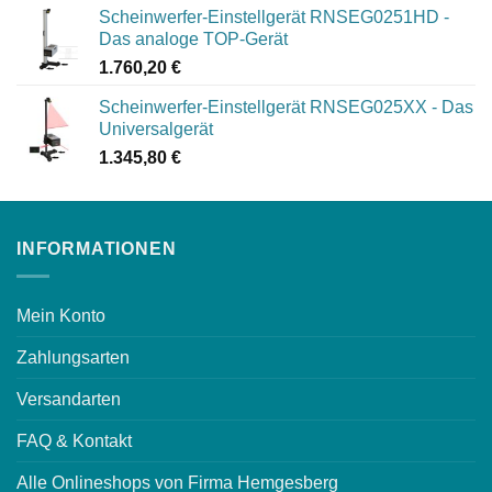
Scheinwerfer-Einstellgerät RNSEG0251HD -
Das analoge TOP-Gerät
1.760,20
€
Scheinwerfer-Einstellgerät RNSEG025XX - Das
Universalgerät
1.345,80
€
INFORMATIONEN
Mein Konto
Zahlungsarten
Versandarten
FAQ & Kontakt
Alle Onlineshops von Firma Hemgesberg