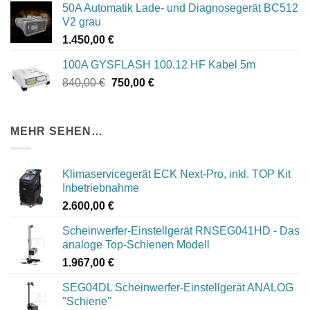
50A Automatik Lade- und Diagnosegerät BC512
V2 grau
1.450,00
€
100A GYSFLASH 100.12 HF Kabel 5m
Ursprünglicher
Aktueller
840,00
€
750,00
€
Preis
Preis
war:
ist:
840,00 €
750,00 €.
MEHR SEHEN…
Klimaservicegerät ECK Next-Pro, inkl. TOP Kit
Inbetriebnahme
2.600,00
€
Scheinwerfer-Einstellgerät RNSEG041HD - Das
analoge Top-Schienen Modell
1.967,00
€
SEG04DL Scheinwerfer-Einstellgerät ANALOG
"Schiene"