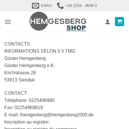
Zum
EMAIL
+49 2254 - 9698 0
Inhalt
springen
CONTACTS
INFORMATIONS SELON § 5 TMG
Günter Hemgesberg
Günter Hemgesberg e.K.
Kirchstrasse 26
53913 Swisttal
CONTACT:
Téléphone: 0225496980
Fax: 02254969818
E-mail: lhemgesberg@hemgesberg2000.de
Inscription au registre: