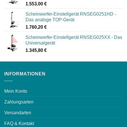
1.553,00
€
Scheinwerfer-Einstellgerät RNSEG0251HD -
Das analoge TOP-Gerät
1.760,20
€
Scheinwerfer-Einstellgerät RNSEG025XX - Das
Universalgerät
1.345,80
€
INFORMATIONEN
Mein Konto
Zahlungsarten
Versandarten
FAQ & Kontakt