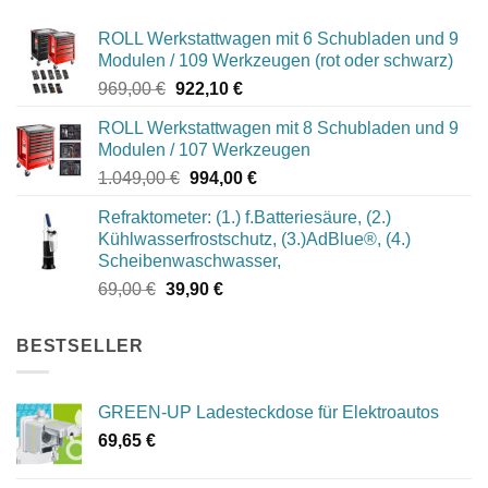
ROLL Werkstattwagen mit 6 Schubladen und 9
Modulen / 109 Werkzeugen (rot oder schwarz)
Ursprünglicher
Aktueller
969,00
€
922,10
€
Preis
Preis
ROLL Werkstattwagen mit 8 Schubladen und 9
war:
ist:
Modulen / 107 Werkzeugen
969,00 €
922,10 €.
Ursprünglicher
Aktueller
1.049,00
€
994,00
€
Preis
Preis
Refraktometer: (1.) f.Batteriesäure, (2.)
war:
ist:
Kühlwasserfrostschutz, (3.)AdBlue®, (4.)
1.049,00 €
994,00 €.
Scheibenwaschwasser,
Ursprünglicher
Aktueller
69,00
€
39,90
€
Preis
Preis
war:
ist:
BESTSELLER
69,00 €
39,90 €.
GREEN-UP Ladesteckdose für Elektroautos
69,65
€