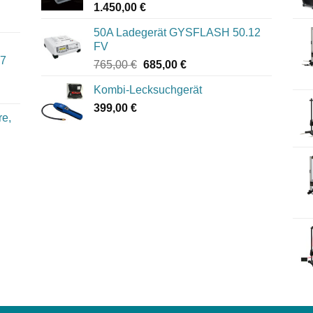
1.450,00
€
50A Ladegerät GYSFLASH 50.12
FV
07
Ursprünglicher
Aktueller
765,00
€
685,00
€
Preis
Preis
Kombi-Lecksuchgerät
war:
ist:
399,00
€
765,00 €
685,00 €.
re,