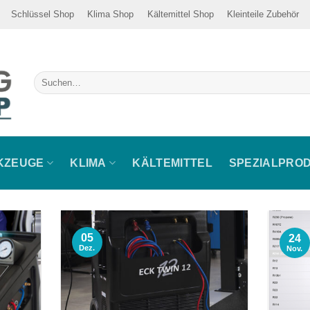
Schlüssel Shop
Klima Shop
Kältemittel Shop
Kleinteile Zubehör
Suche
nach:
KZEUGE
KLIMA
KÄLTEMITTEL
SPEZIALPRO
05
24
Dez.
Nov.