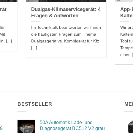
rät
Dualgas-Klimaservicegerät: 4
App-
Fragen & Antworten
Kälte
für
Im Techniktalk beantworten wir Ihnen
Wir pr
Mit
die häufigsten Fragen zum Thema
Kältem
n. [...]
Dualgasgerät vs. Kombigerät für Kfz
Tool f
[...]
Temper
einen [
BESTSELLER
ME
50A Automatik Lade- und
09
Diagnosegerät BC512 V2 grau