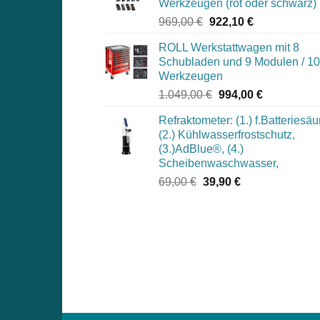
Werkzeugen (rot oder schwarz)
Ursprünglicher
Aktueller
969,00
€
922,10
€
Preis
Preis
ROLL Werkstattwagen mit 8
war:
ist:
Schubladen und 9 Modulen / 1
969,00 €
922,10 €.
Werkzeugen
Ursprünglicher
Aktueller
1.049,00
€
994,00
€
Preis
Preis
Refraktometer: (1.) f.Batteriesäu
war:
ist:
(2.) Kühlwasserfrostschutz,
1.049,00 €
994,00 €.
(3.)AdBlue®, (4.)
Scheibenwaschwasser,
Ursprünglicher
Aktueller
69,00
€
39,90
€
Preis
Preis
war:
ist:
69,00 €
39,90 €.