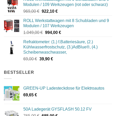
Modulen / 109 Werkzeugen (rot oder schwarz)
Ursprünglicher
Aktueller
969,00
€
922,10
€
Preis
Preis
ROLL Werkstattwagen mit 8 Schubladen und 9
war:
ist:
Modulen / 107 Werkzeugen
969,00 €
922,10 €.
Ursprünglicher
Aktueller
1.049,00
€
994,00
€
Preis
Preis
Refraktometer: (1.) f.Batteriesäure, (2.)
war:
ist:
Kühlwasserfrostschutz, (3.)AdBlue®, (4.)
1.049,00 €
994,00 €.
Scheibenwaschwasser,
Ursprünglicher
Aktueller
69,00
€
39,90
€
Preis
Preis
war:
ist:
BESTSELLER
69,00 €
39,90 €.
GREEN-UP Ladesteckdose für Elektroautos
69,65
€
50A Ladegerät GYSFLASH 50.12 FV
Ursprünglicher
Aktueller
765,00
€
685,00
€