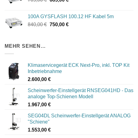
Preis
Preis
war:
ist:
100A GYSFLASH 100.12 HF Kabel 5m
765,00 €
685,00 €.
Ursprünglicher
Aktueller
840,00
€
750,00
€
Preis
Preis
war:
ist:
840,00 €
750,00 €.
MEHR SEHEN…
Klimaservicegerät ECK Next-Pro, inkl. TOP Kit
Inbetriebnahme
2.600,00
€
Scheinwerfer-Einstellgerät RNSEG041HD - Das
analoge Top-Schienen Modell
1.967,00
€
SEG04DL Scheinwerfer-Einstellgerät ANALOG
"Schiene"
1.553,00
€