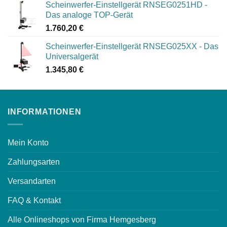
Scheinwerfer-Einstellgerät RNSEG0251HD -
Das analoge TOP-Gerät
1.760,20
€
Scheinwerfer-Einstellgerät RNSEG025XX - Das
Universalgerät
1.345,80
€
INFORMATIONEN
Mein Konto
Zahlungsarten
Versandarten
FAQ & Kontakt
Alle Onlineshops von Firma Hemgesberg