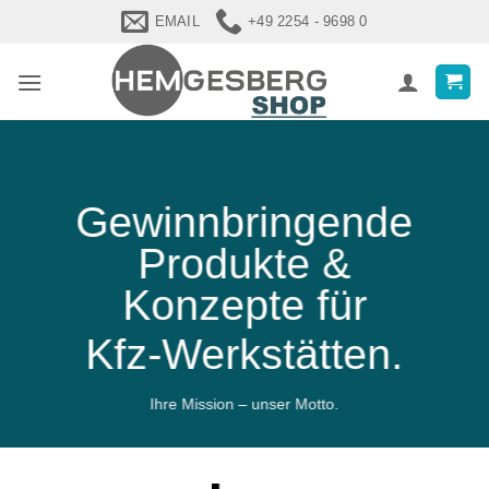
Zum
EMAIL
+49 2254 - 9698 0
Inhalt
springen
Gewinnbringende
Produkte &
Konzepte für
Kfz-Werkstätten.
Ihre Mission – unser Motto.